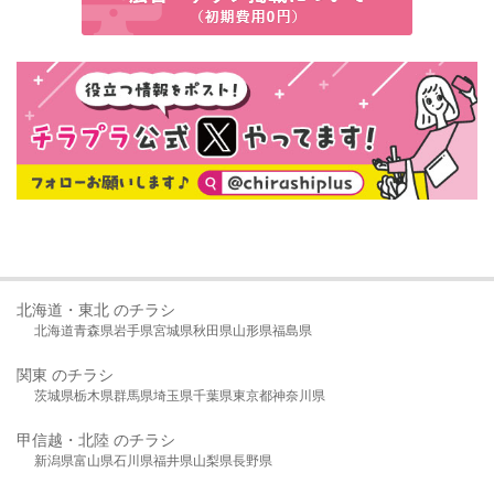
北海道・東北 のチラシ
北海道
青森県
岩手県
宮城県
秋田県
山形県
福島県
関東 のチラシ
茨城県
栃木県
群馬県
埼玉県
千葉県
東京都
神奈川県
甲信越・北陸 のチラシ
新潟県
富山県
石川県
福井県
山梨県
長野県