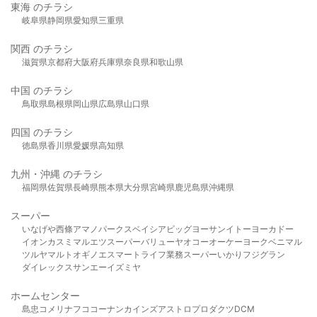
東海 のチラシ
岐阜県
静岡県
愛知県
三重県
関西 のチラシ
滋賀県
京都府
大阪府
兵庫県
奈良県
和歌山県
中国 のチラシ
鳥取県
島根県
岡山県
広島県
山口県
四国 のチラシ
徳島県
香川県
愛媛県
高知県
九州・沖縄 のチラシ
福岡県
佐賀県
長崎県
熊本県
大分県
宮崎県
鹿児島県
沖縄県
スーパー
いなげや
西條
アマノパークス
ベイシア
ビッグヨーサン
イトーヨーカドー
イオン
カスミ
マルエツ
スーパーバリュー
ヤオコー
オーケー
ヨークベニマル
ツルヤ
マルト
オギノ
エスマート
ライフ
業務スーパー
いかり
フジグラン
ダイレックス
サンエー
イズミヤ
ホームセンター
島忠
コメリ
ナフコ
コーナン
カインズ
アストロプロダクツ
DCM