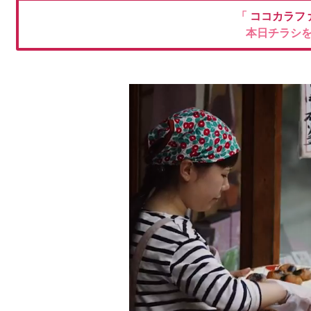
「
ココカラフ
本日チラシ