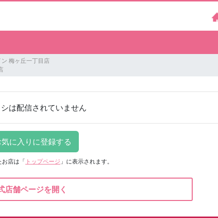
ン 梅ヶ丘一丁目店
店
ラシは配信されていません
たお店は
「
トップページ
」に表示されます。
式店舗ページを開く