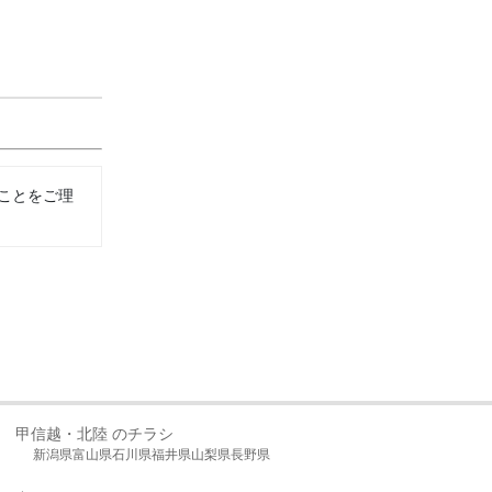
ことをご理
甲信越・北陸 のチラシ
新潟県
富山県
石川県
福井県
山梨県
長野県