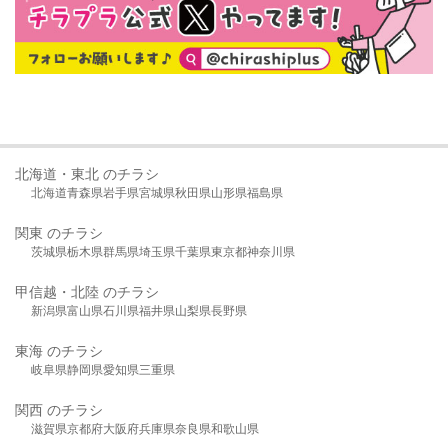
北海道・東北 のチラシ
北海道
青森県
岩手県
宮城県
秋田県
山形県
福島県
関東 のチラシ
茨城県
栃木県
群馬県
埼玉県
千葉県
東京都
神奈川県
甲信越・北陸 のチラシ
新潟県
富山県
石川県
福井県
山梨県
長野県
東海 のチラシ
岐阜県
静岡県
愛知県
三重県
関西 のチラシ
滋賀県
京都府
大阪府
兵庫県
奈良県
和歌山県