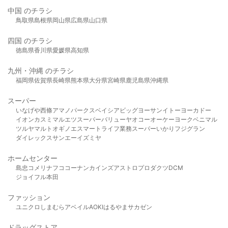
中国 のチラシ
鳥取県
島根県
岡山県
広島県
山口県
四国 のチラシ
徳島県
香川県
愛媛県
高知県
九州・沖縄 のチラシ
福岡県
佐賀県
長崎県
熊本県
大分県
宮崎県
鹿児島県
沖縄県
スーパー
いなげや
西條
アマノパークス
ベイシア
ビッグヨーサン
イトーヨーカドー
イオン
カスミ
マルエツ
スーパーバリュー
ヤオコー
オーケー
ヨークベニマル
ツルヤ
マルト
オギノ
エスマート
ライフ
業務スーパー
いかり
フジグラン
ダイレックス
サンエー
イズミヤ
ホームセンター
島忠
コメリ
ナフコ
コーナン
カインズ
アストロプロダクツ
DCM
ジョイフル本田
ファッション
ユニクロ
しまむら
アベイル
AOKI
はるやま
サカゼン
ドラッグストア