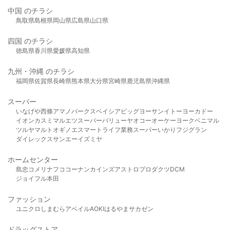
中国 のチラシ
鳥取県
島根県
岡山県
広島県
山口県
四国 のチラシ
徳島県
香川県
愛媛県
高知県
九州・沖縄 のチラシ
福岡県
佐賀県
長崎県
熊本県
大分県
宮崎県
鹿児島県
沖縄県
スーパー
いなげや
西條
アマノパークス
ベイシア
ビッグヨーサン
イトーヨーカドー
イオン
カスミ
マルエツ
スーパーバリュー
ヤオコー
オーケー
ヨークベニマル
ツルヤ
マルト
オギノ
エスマート
ライフ
業務スーパー
いかり
フジグラン
ダイレックス
サンエー
イズミヤ
ホームセンター
島忠
コメリ
ナフコ
コーナン
カインズ
アストロプロダクツ
DCM
ジョイフル本田
ファッション
ユニクロ
しまむら
アベイル
AOKI
はるやま
サカゼン
ドラッグストア