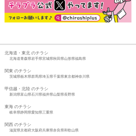
北海道・東北 のチラシ
北海道
青森県
岩手県
宮城県
秋田県
山形県
福島県
関東 のチラシ
茨城県
栃木県
群馬県
埼玉県
千葉県
東京都
神奈川県
甲信越・北陸 のチラシ
新潟県
富山県
石川県
福井県
山梨県
長野県
東海 のチラシ
岐阜県
静岡県
愛知県
三重県
関西 のチラシ
滋賀県
京都府
大阪府
兵庫県
奈良県
和歌山県