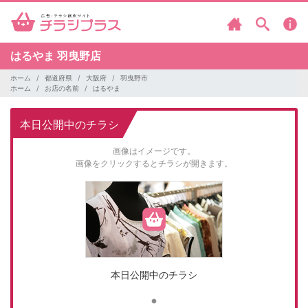
はるやま
羽曳野店
ホーム
都道府県
大阪府
羽曳野市
ホーム
お店の名前
はるやま
本日公開中のチラシ
画像はイメージです。
画像をクリックするとチラシが開きます。
本日公開中のチラシ