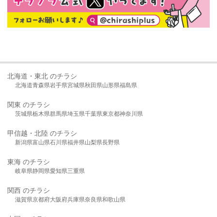
北海道・東北 のチラシ
北海道
青森県
岩手県
宮城県
秋田県
山形県
福島県
関東 のチラシ
茨城県
栃木県
群馬県
埼玉県
千葉県
東京都
神奈川県
甲信越・北陸 のチラシ
新潟県
富山県
石川県
福井県
山梨県
長野県
東海 のチラシ
岐阜県
静岡県
愛知県
三重県
関西 のチラシ
滋賀県
京都府
大阪府
兵庫県
奈良県
和歌山県