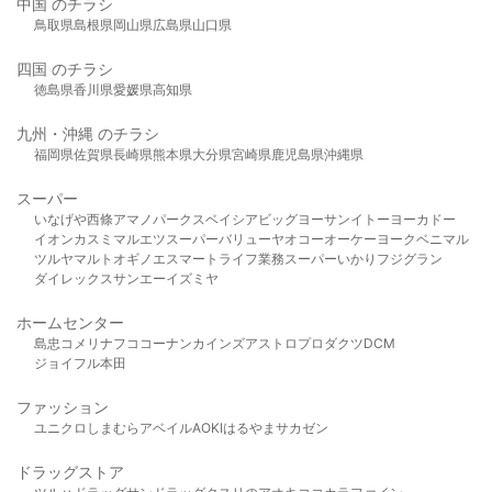
中国 のチラシ
鳥取県
島根県
岡山県
広島県
山口県
四国 のチラシ
徳島県
香川県
愛媛県
高知県
九州・沖縄 のチラシ
福岡県
佐賀県
長崎県
熊本県
大分県
宮崎県
鹿児島県
沖縄県
スーパー
いなげや
西條
アマノパークス
ベイシア
ビッグヨーサン
イトーヨーカドー
イオン
カスミ
マルエツ
スーパーバリュー
ヤオコー
オーケー
ヨークベニマル
ツルヤ
マルト
オギノ
エスマート
ライフ
業務スーパー
いかり
フジグラン
ダイレックス
サンエー
イズミヤ
ホームセンター
島忠
コメリ
ナフコ
コーナン
カインズ
アストロプロダクツ
DCM
ジョイフル本田
ファッション
ユニクロ
しまむら
アベイル
AOKI
はるやま
サカゼン
ドラッグストア