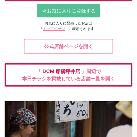
お気に入りに登録したお店は
「
トップページ
」に表示されます。
公式店舗ページを開く
「
DCM
船橋坪井店
」周辺で
本日チラシを掲載している店舗一覧を開く