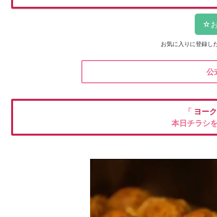
お気に入りに登録し
公
「
ヨーク
本日チラシ