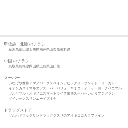
甲信越・北陸 のチラシ
新潟県
富山県
石川県
福井県
山梨県
長野県
中国 のチラシ
鳥取県
島根県
岡山県
広島県
山口県
スーパー
いなげや
西條
アマノパークス
ベイシア
ビッグヨーサン
イトーヨーカドー
イオン
カスミ
マルエツ
スーパーバリュー
ヤオコー
オーケー
ヨークベニマル
ツルヤ
マルト
オギノ
エスマート
ライフ
業務スーパー
いかり
フジグラン
ダイレックス
サンエー
イズミヤ
ドラッグストア
ツルハドラッグ
サンドラッグ
クスリのアオキ
ココカラファイン