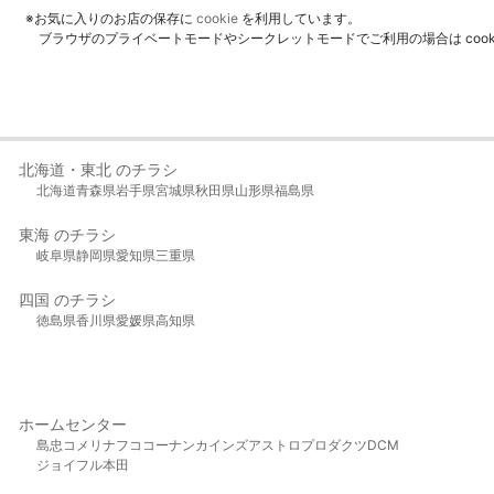
※お気に入りのお店の保存に
cookie
を利用しています。
ブラウザのプライベートモードやシークレットモードでご利用の場合は coo
北海道・東北 のチラシ
北海道
青森県
岩手県
宮城県
秋田県
山形県
福島県
東海 のチラシ
岐阜県
静岡県
愛知県
三重県
四国 のチラシ
徳島県
香川県
愛媛県
高知県
ホームセンター
島忠
コメリ
ナフコ
コーナン
カインズ
アストロプロダクツ
DCM
ジョイフル本田