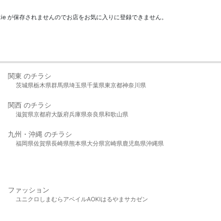
kie が保存されませんのでお店をお気に入りに登録できません。
関東 のチラシ
茨城県
栃木県
群馬県
埼玉県
千葉県
東京都
神奈川県
関西 のチラシ
滋賀県
京都府
大阪府
兵庫県
奈良県
和歌山県
九州・沖縄 のチラシ
福岡県
佐賀県
長崎県
熊本県
大分県
宮崎県
鹿児島県
沖縄県
ファッション
ユニクロ
しまむら
アベイル
AOKI
はるやま
サカゼン