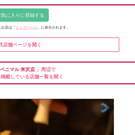
たお店は
「
トップページ
」に表示されます。
式店舗ページを開く
ベニマル
米沢店
」周辺で
を掲載している店舗一覧を開く