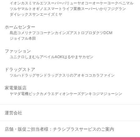
イオン
カスミ
マルエツ
スーパーバリュー
ヤオコー
オーケー
ヨークベニマル
ツルヤ
マルト
オギノ
エスマート
ライフ
業務スーパー
いかり
フジグラン
ダイレックス
サンエー
イズミヤ
ホームセンター
島忠
コメリ
ナフコ
コーナン
カインズ
アストロプロダクツ
DCM
ジョイフル本田
ファッション
ユニクロ
しまむら
アベイル
AOKI
はるやま
サカゼン
ドラッグストア
ツルハドラッグ
サンドラッグ
クスリのアオキ
ココカラファイン
家電量販店
ヤマダ電機
ビックカメラ
エディオン
ケーズデンキ
コジマ
ジョーシン
運営会社
店舗・販促ご担当者様：チラシプラスサービスのご案内