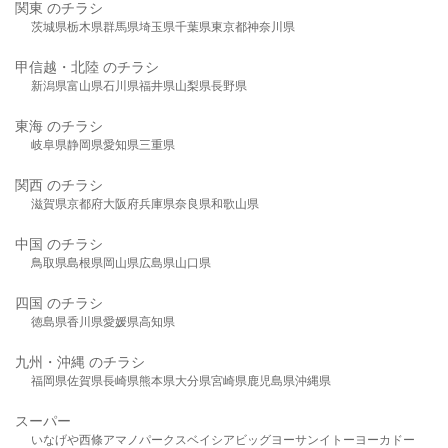
関東 のチラシ
茨城県
栃木県
群馬県
埼玉県
千葉県
東京都
神奈川県
甲信越・北陸 のチラシ
新潟県
富山県
石川県
福井県
山梨県
長野県
東海 のチラシ
岐阜県
静岡県
愛知県
三重県
関西 のチラシ
滋賀県
京都府
大阪府
兵庫県
奈良県
和歌山県
中国 のチラシ
鳥取県
島根県
岡山県
広島県
山口県
四国 のチラシ
徳島県
香川県
愛媛県
高知県
九州・沖縄 のチラシ
福岡県
佐賀県
長崎県
熊本県
大分県
宮崎県
鹿児島県
沖縄県
スーパー
いなげや
西條
アマノパークス
ベイシア
ビッグヨーサン
イトーヨーカドー