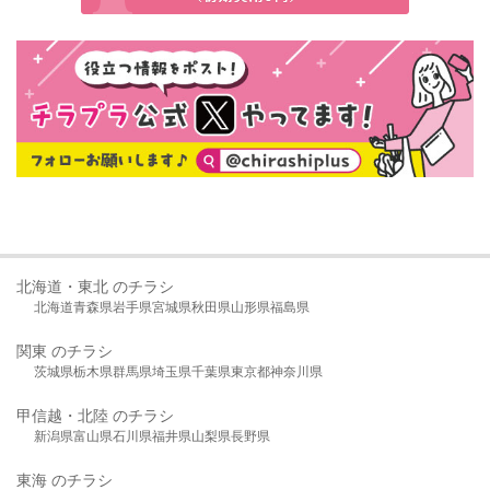
北海道・東北 のチラシ
北海道
青森県
岩手県
宮城県
秋田県
山形県
福島県
関東 のチラシ
茨城県
栃木県
群馬県
埼玉県
千葉県
東京都
神奈川県
甲信越・北陸 のチラシ
新潟県
富山県
石川県
福井県
山梨県
長野県
東海 のチラシ