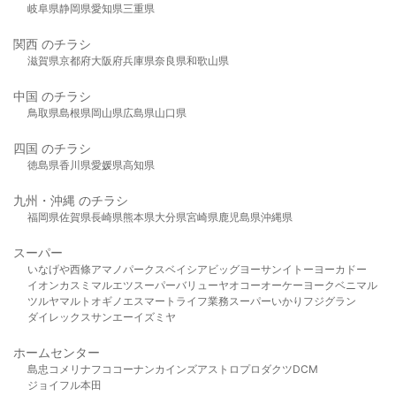
岐阜県
静岡県
愛知県
三重県
関西 のチラシ
滋賀県
京都府
大阪府
兵庫県
奈良県
和歌山県
中国 のチラシ
鳥取県
島根県
岡山県
広島県
山口県
四国 のチラシ
徳島県
香川県
愛媛県
高知県
九州・沖縄 のチラシ
福岡県
佐賀県
長崎県
熊本県
大分県
宮崎県
鹿児島県
沖縄県
スーパー
いなげや
西條
アマノパークス
ベイシア
ビッグヨーサン
イトーヨーカドー
イオン
カスミ
マルエツ
スーパーバリュー
ヤオコー
オーケー
ヨークベニマル
ツルヤ
マルト
オギノ
エスマート
ライフ
業務スーパー
いかり
フジグラン
ダイレックス
サンエー
イズミヤ
ホームセンター
島忠
コメリ
ナフコ
コーナン
カインズ
アストロプロダクツ
DCM
ジョイフル本田