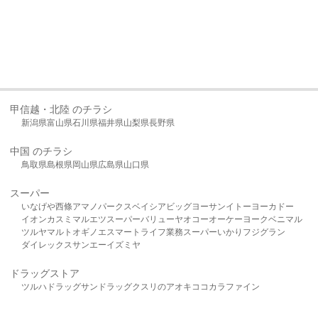
甲信越・北陸 のチラシ
新潟県
富山県
石川県
福井県
山梨県
長野県
中国 のチラシ
鳥取県
島根県
岡山県
広島県
山口県
スーパー
いなげや
西條
アマノパークス
ベイシア
ビッグヨーサン
イトーヨーカドー
イオン
カスミ
マルエツ
スーパーバリュー
ヤオコー
オーケー
ヨークベニマル
ツルヤ
マルト
オギノ
エスマート
ライフ
業務スーパー
いかり
フジグラン
ダイレックス
サンエー
イズミヤ
ドラッグストア
ツルハドラッグ
サンドラッグ
クスリのアオキ
ココカラファイン