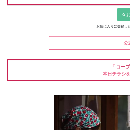
お気に入りに登録し
公
「
コープ
本日チラシ