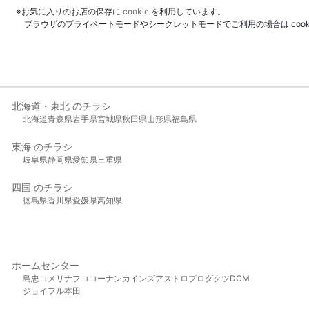
※お気に入りのお店の保存に
cookie
を利用しています。
ブラウザのプライベートモードやシークレットモードでご利用の場合は coo
北海道・東北 のチラシ
北海道
青森県
岩手県
宮城県
秋田県
山形県
福島県
東海 のチラシ
岐阜県
静岡県
愛知県
三重県
四国 のチラシ
徳島県
香川県
愛媛県
高知県
ホームセンター
島忠
コメリ
ナフコ
コーナン
カインズ
アストロプロダクツ
DCM
ジョイフル本田