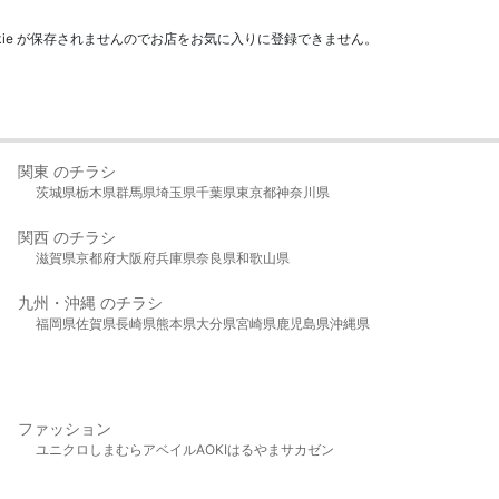
kie が保存されませんのでお店をお気に入りに登録できません。
関東 のチラシ
茨城県
栃木県
群馬県
埼玉県
千葉県
東京都
神奈川県
関西 のチラシ
滋賀県
京都府
大阪府
兵庫県
奈良県
和歌山県
九州・沖縄 のチラシ
福岡県
佐賀県
長崎県
熊本県
大分県
宮崎県
鹿児島県
沖縄県
ファッション
ユニクロ
しまむら
アベイル
AOKI
はるやま
サカゼン