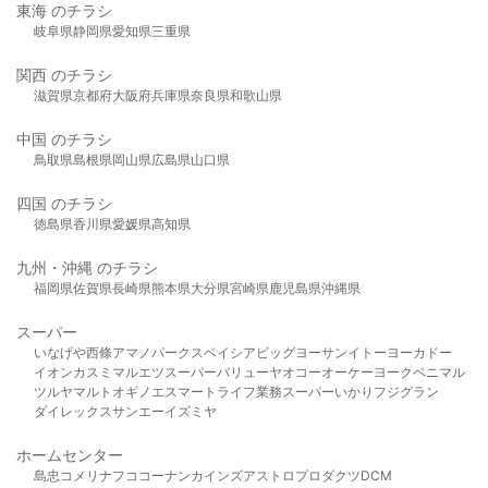
東海 のチラシ
岐阜県
静岡県
愛知県
三重県
関西 のチラシ
滋賀県
京都府
大阪府
兵庫県
奈良県
和歌山県
中国 のチラシ
鳥取県
島根県
岡山県
広島県
山口県
四国 のチラシ
徳島県
香川県
愛媛県
高知県
九州・沖縄 のチラシ
福岡県
佐賀県
長崎県
熊本県
大分県
宮崎県
鹿児島県
沖縄県
スーパー
いなげや
西條
アマノパークス
ベイシア
ビッグヨーサン
イトーヨーカドー
イオン
カスミ
マルエツ
スーパーバリュー
ヤオコー
オーケー
ヨークベニマル
ツルヤ
マルト
オギノ
エスマート
ライフ
業務スーパー
いかり
フジグラン
ダイレックス
サンエー
イズミヤ
ホームセンター
島忠
コメリ
ナフコ
コーナン
カインズ
アストロプロダクツ
DCM