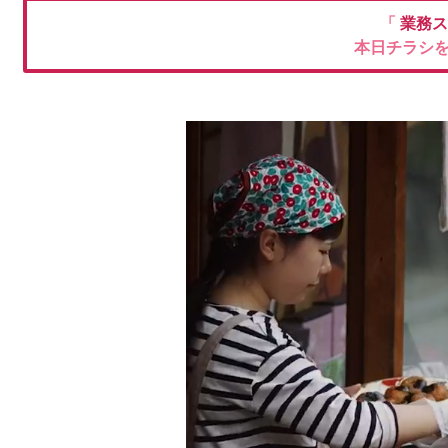
「
業務ス
本日チラシ