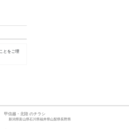
ことをご理
甲信越・北陸 のチラシ
新潟県
富山県
石川県
福井県
山梨県
長野県