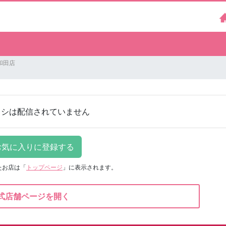
和田店
ラシは配信されていません
たお店は
「
トップページ
」に表示されます。
式店舗ページを開く