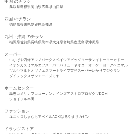
中国 のチラシ
鳥取県
島根県
岡山県
広島県
山口県
四国 のチラシ
徳島県
香川県
愛媛県
高知県
九州・沖縄 のチラシ
福岡県
佐賀県
長崎県
熊本県
大分県
宮崎県
鹿児島県
沖縄県
スーパー
いなげや
西條
アマノパークス
ベイシア
ビッグヨーサン
イトーヨーカドー
イオン
カスミ
マルエツ
スーパーバリュー
ヤオコー
オーケー
ヨークベニマル
ツルヤ
マルト
オギノ
エスマート
ライフ
業務スーパー
いかり
フジグラン
ダイレックス
サンエー
イズミヤ
ホームセンター
島忠
コメリ
ナフコ
コーナン
カインズ
アストロプロダクツ
DCM
ジョイフル本田
ファッション
ユニクロ
しまむら
アベイル
AOKI
はるやま
サカゼン
ドラッグストア