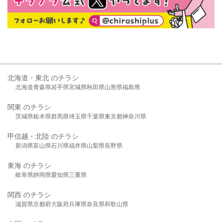
北海道・東北 のチラシ
北海道
青森県
岩手県
宮城県
秋田県
山形県
福島県
関東 のチラシ
茨城県
栃木県
群馬県
埼玉県
千葉県
東京都
神奈川県
甲信越・北陸 のチラシ
新潟県
富山県
石川県
福井県
山梨県
長野県
東海 のチラシ
岐阜県
静岡県
愛知県
三重県
関西 のチラシ
滋賀県
京都府
大阪府
兵庫県
奈良県
和歌山県