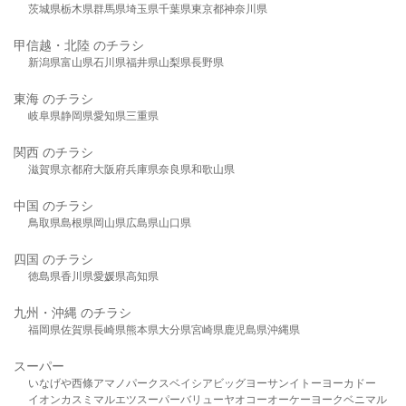
茨城県
栃木県
群馬県
埼玉県
千葉県
東京都
神奈川県
甲信越・北陸 のチラシ
新潟県
富山県
石川県
福井県
山梨県
長野県
東海 のチラシ
岐阜県
静岡県
愛知県
三重県
関西 のチラシ
滋賀県
京都府
大阪府
兵庫県
奈良県
和歌山県
中国 のチラシ
鳥取県
島根県
岡山県
広島県
山口県
四国 のチラシ
徳島県
香川県
愛媛県
高知県
九州・沖縄 のチラシ
福岡県
佐賀県
長崎県
熊本県
大分県
宮崎県
鹿児島県
沖縄県
スーパー
いなげや
西條
アマノパークス
ベイシア
ビッグヨーサン
イトーヨーカドー
イオン
カスミ
マルエツ
スーパーバリュー
ヤオコー
オーケー
ヨークベニマル