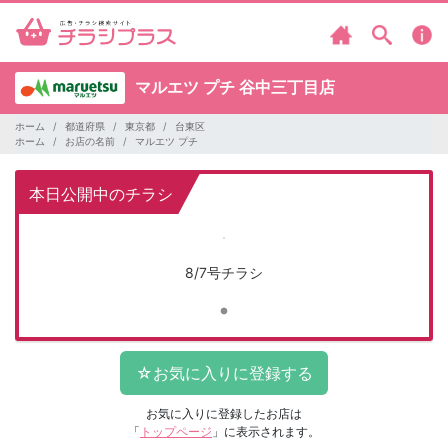
マルエツ プチ
谷中三丁目店
ホーム
都道府県
東京都
台東区
ホーム
お店の名前
マルエツ プチ
本日公開中のチラシ
8/7号チラシ
お気に入りに登録したお店は
「
トップページ
」に表示されます。