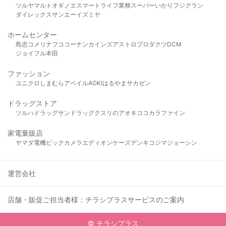
ツルヤ
マルト
オギノ
エスマート
ライフ
業務スーパー
いかり
フジグラン
ダイレックス
サンエー
イズミヤ
ホームセンター
島忠
コメリ
ナフコ
コーナン
カインズ
アストロプロダクツ
DCM
ジョイフル本田
ファッション
ユニクロ
しまむら
アベイル
AOKI
はるやま
サカゼン
ドラッグストア
ツルハドラッグ
サンドラッグ
クスリのアオキ
ココカラファイン
家電量販店
ヤマダ電機
ビックカメラ
エディオン
ケーズデンキ
コジマ
ジョーシン
運営会社
店舗・販促ご担当者様：チラシプラスサービスのご案内
© チラシプラス