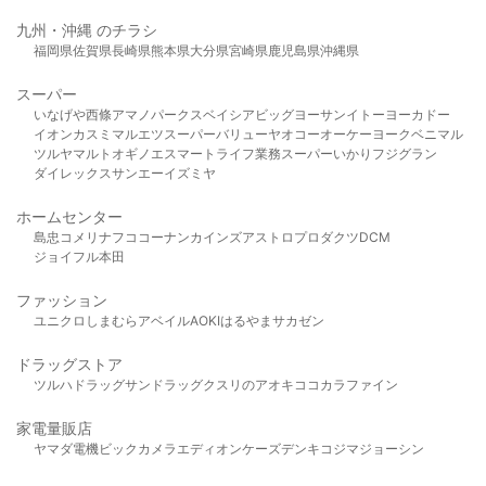
九州・沖縄 のチラシ
福岡県
佐賀県
長崎県
熊本県
大分県
宮崎県
鹿児島県
沖縄県
スーパー
いなげや
西條
アマノパークス
ベイシア
ビッグヨーサン
イトーヨーカドー
イオン
カスミ
マルエツ
スーパーバリュー
ヤオコー
オーケー
ヨークベニマル
ツルヤ
マルト
オギノ
エスマート
ライフ
業務スーパー
いかり
フジグラン
ダイレックス
サンエー
イズミヤ
ホームセンター
島忠
コメリ
ナフコ
コーナン
カインズ
アストロプロダクツ
DCM
ジョイフル本田
ファッション
ユニクロ
しまむら
アベイル
AOKI
はるやま
サカゼン
ドラッグストア
ツルハドラッグ
サンドラッグ
クスリのアオキ
ココカラファイン
家電量販店
ヤマダ電機
ビックカメラ
エディオン
ケーズデンキ
コジマ
ジョーシン