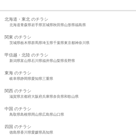
北海道・東北 のチラシ
北海道
青森県
岩手県
宮城県
秋田県
山形県
福島県
関東 のチラシ
茨城県
栃木県
群馬県
埼玉県
千葉県
東京都
神奈川県
甲信越・北陸 のチラシ
新潟県
富山県
石川県
福井県
山梨県
長野県
東海 のチラシ
岐阜県
静岡県
愛知県
三重県
関西 のチラシ
滋賀県
京都府
大阪府
兵庫県
奈良県
和歌山県
中国 のチラシ
鳥取県
島根県
岡山県
広島県
山口県
四国 のチラシ
徳島県
香川県
愛媛県
高知県