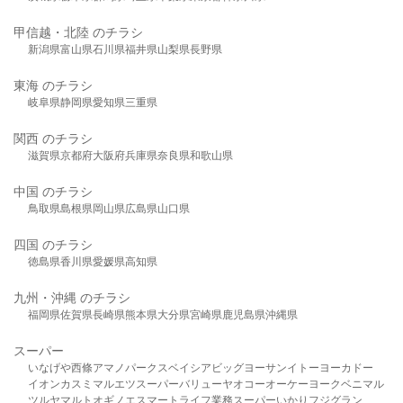
甲信越・北陸 のチラシ
新潟県
富山県
石川県
福井県
山梨県
長野県
東海 のチラシ
岐阜県
静岡県
愛知県
三重県
関西 のチラシ
滋賀県
京都府
大阪府
兵庫県
奈良県
和歌山県
中国 のチラシ
鳥取県
島根県
岡山県
広島県
山口県
四国 のチラシ
徳島県
香川県
愛媛県
高知県
九州・沖縄 のチラシ
福岡県
佐賀県
長崎県
熊本県
大分県
宮崎県
鹿児島県
沖縄県
スーパー
いなげや
西條
アマノパークス
ベイシア
ビッグヨーサン
イトーヨーカドー
イオン
カスミ
マルエツ
スーパーバリュー
ヤオコー
オーケー
ヨークベニマル
ツルヤ
マルト
オギノ
エスマート
ライフ
業務スーパー
いかり
フジグラン