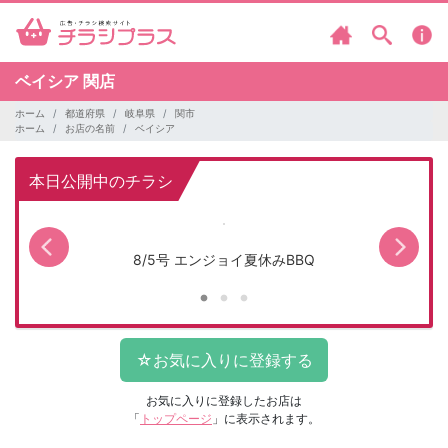
ベイシア
関店
ホーム
都道府県
岐阜県
関市
ホーム
お店の名前
ベイシア
本日公開中のチラシ
8/5号 エンジョイ夏休みBBQ
お気に入りに登録したお店は
「
トップページ
」に表示されます。