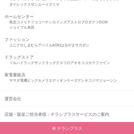
ダイレックス
サンエー
イズミヤ
ホームセンター
島忠
コメリ
ナフコ
コーナン
カインズ
アストロプロダクツ
DCM
ジョイフル本田
ファッション
ユニクロ
しまむら
アベイル
AOKI
はるやま
サカゼン
ドラッグストア
ツルハドラッグ
サンドラッグ
クスリのアオキ
ココカラファイン
家電量販店
ヤマダ電機
ビックカメラ
エディオン
ケーズデンキ
コジマ
ジョーシン
運営会社
店舗・販促ご担当者様：チラシプラスサービスのご案内
© チラシプラス