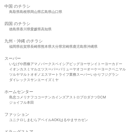
中国 のチラシ
鳥取県
島根県
岡山県
広島県
山口県
四国 のチラシ
徳島県
香川県
愛媛県
高知県
九州・沖縄 のチラシ
福岡県
佐賀県
長崎県
熊本県
大分県
宮崎県
鹿児島県
沖縄県
スーパー
いなげや
西條
アマノパークス
ベイシア
ビッグヨーサン
イトーヨーカドー
イオン
カスミ
マルエツ
スーパーバリュー
ヤオコー
オーケー
ヨークベニマル
ツルヤ
マルト
オギノ
エスマート
ライフ
業務スーパー
いかり
フジグラン
ダイレックス
サンエー
イズミヤ
ホームセンター
島忠
コメリ
ナフコ
コーナン
カインズ
アストロプロダクツ
DCM
ジョイフル本田
ファッション
ユニクロ
しまむら
アベイル
AOKI
はるやま
サカゼン
ドラッグストア