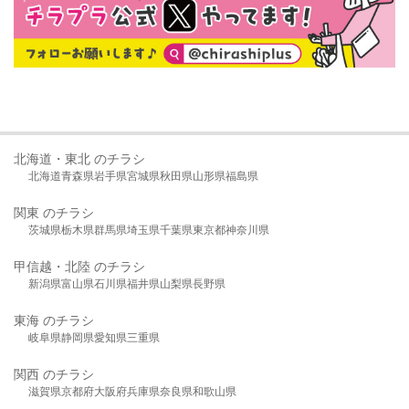
北海道・東北 のチラシ
北海道
青森県
岩手県
宮城県
秋田県
山形県
福島県
関東 のチラシ
茨城県
栃木県
群馬県
埼玉県
千葉県
東京都
神奈川県
甲信越・北陸 のチラシ
新潟県
富山県
石川県
福井県
山梨県
長野県
東海 のチラシ
岐阜県
静岡県
愛知県
三重県
関西 のチラシ
滋賀県
京都府
大阪府
兵庫県
奈良県
和歌山県