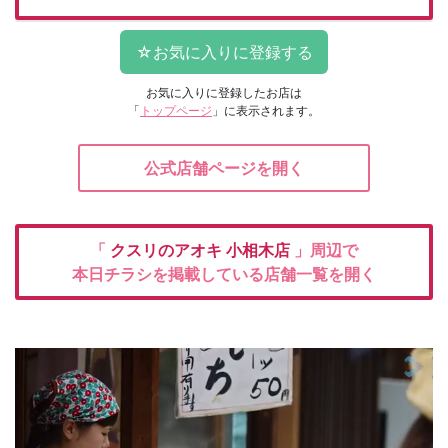
お気に入りに登録したお店は
「
トップページ
」に表示されます。
公式店舗ページを開く
「
クスリのアオキ
小相木店
」周辺で
本日チラシを掲載している店舗一覧を開く