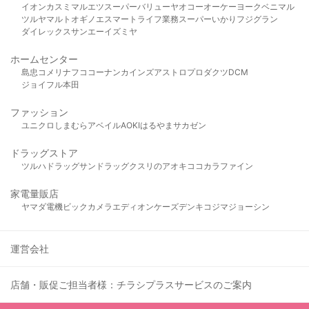
イオン
カスミ
マルエツ
スーパーバリュー
ヤオコー
オーケー
ヨークベニマル
ツルヤ
マルト
オギノ
エスマート
ライフ
業務スーパー
いかり
フジグラン
ダイレックス
サンエー
イズミヤ
ホームセンター
島忠
コメリ
ナフコ
コーナン
カインズ
アストロプロダクツ
DCM
ジョイフル本田
ファッション
ユニクロ
しまむら
アベイル
AOKI
はるやま
サカゼン
ドラッグストア
ツルハドラッグ
サンドラッグ
クスリのアオキ
ココカラファイン
家電量販店
ヤマダ電機
ビックカメラ
エディオン
ケーズデンキ
コジマ
ジョーシン
運営会社
店舗・販促ご担当者様：チラシプラスサービスのご案内