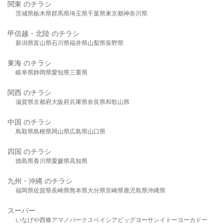
関東 のチラシ
茨城県
栃木県
群馬県
埼玉県
千葉県
東京都
神奈川県
甲信越・北陸 のチラシ
新潟県
富山県
石川県
福井県
山梨県
長野県
東海 のチラシ
岐阜県
静岡県
愛知県
三重県
関西 のチラシ
滋賀県
京都府
大阪府
兵庫県
奈良県
和歌山県
中国 のチラシ
鳥取県
島根県
岡山県
広島県
山口県
四国 のチラシ
徳島県
香川県
愛媛県
高知県
九州・沖縄 のチラシ
福岡県
佐賀県
長崎県
熊本県
大分県
宮崎県
鹿児島県
沖縄県
スーパー
いなげや
西條
アマノパークス
ベイシア
ビッグヨーサン
イトーヨーカドー