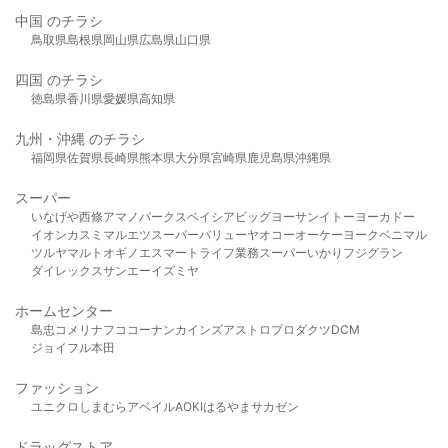
中国 のチラシ
鳥取県
島根県
岡山県
広島県
山口県
四国 のチラシ
徳島県
香川県
愛媛県
高知県
九州・沖縄 のチラシ
福岡県
佐賀県
長崎県
熊本県
大分県
宮崎県
鹿児島県
沖縄県
スーパー
いなげや
西條
アマノパークス
ベイシア
ビッグヨーサン
イトーヨーカドー
イオン
カスミ
マルエツ
スーパーバリュー
ヤオコー
オーケー
ヨークベニマル
ツルヤ
マルト
オギノ
エスマート
ライフ
業務スーパー
いかり
フジグラン
ダイレックス
サンエー
イズミヤ
ホームセンター
島忠
コメリ
ナフコ
コーナン
カインズ
アストロプロダクツ
DCM
ジョイフル本田
ファッション
ユニクロ
しまむら
アベイル
AOKI
はるやま
サカゼン
ドラッグストア