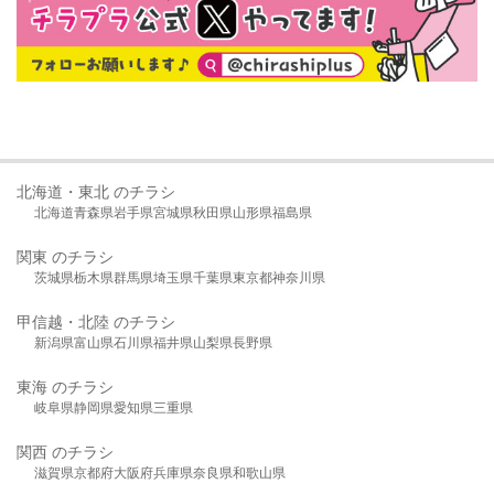
北海道・東北 のチラシ
北海道
青森県
岩手県
宮城県
秋田県
山形県
福島県
関東 のチラシ
茨城県
栃木県
群馬県
埼玉県
千葉県
東京都
神奈川県
甲信越・北陸 のチラシ
新潟県
富山県
石川県
福井県
山梨県
長野県
東海 のチラシ
岐阜県
静岡県
愛知県
三重県
関西 のチラシ
滋賀県
京都府
大阪府
兵庫県
奈良県
和歌山県