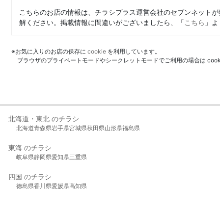
こちらのお店の情報は、チラシプラス運営会社のセブンネットが
解ください。掲載情報に間違いがございましたら、「
こちら
」よ
※お気に入りのお店の保存に
cookie
を利用しています。
ブラウザのプライベートモードやシークレットモードでご利用の場合は coo
北海道・東北 のチラシ
北海道
青森県
岩手県
宮城県
秋田県
山形県
福島県
東海 のチラシ
岐阜県
静岡県
愛知県
三重県
四国 のチラシ
徳島県
香川県
愛媛県
高知県