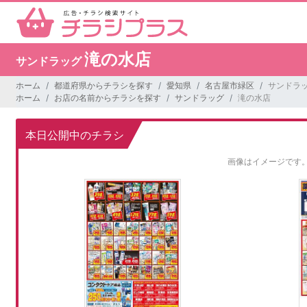
滝の水店
サンドラッグ
ホーム
都道府県からチラシを探す
愛知県
名古屋市緑区
サンドラッ
ホーム
お店の名前からチラシを探す
サンドラッグ
滝の水店
本日公開中のチラシ
画像はイメージです