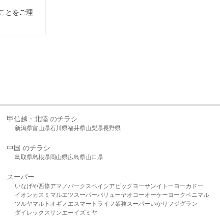
ことをご理
甲信越・北陸 のチラシ
新潟県
富山県
石川県
福井県
山梨県
長野県
中国 のチラシ
鳥取県
島根県
岡山県
広島県
山口県
スーパー
いなげや
西條
アマノパークス
ベイシア
ビッグヨーサン
イトーヨーカドー
イオン
カスミ
マルエツ
スーパーバリュー
ヤオコー
オーケー
ヨークベニマル
ツルヤ
マルト
オギノ
エスマート
ライフ
業務スーパー
いかり
フジグラン
ダイレックス
サンエー
イズミヤ