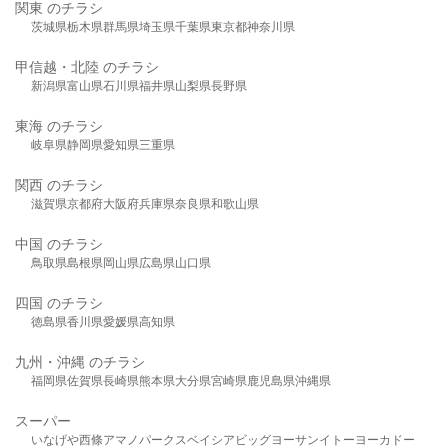
関東 のチラシ
茨城県
栃木県
群馬県
埼玉県
千葉県
東京都
神奈川県
甲信越・北陸 のチラシ
新潟県
富山県
石川県
福井県
山梨県
長野県
東海 のチラシ
岐阜県
静岡県
愛知県
三重県
関西 のチラシ
滋賀県
京都府
大阪府
兵庫県
奈良県
和歌山県
中国 のチラシ
鳥取県
島根県
岡山県
広島県
山口県
四国 のチラシ
徳島県
香川県
愛媛県
高知県
九州・沖縄 のチラシ
福岡県
佐賀県
長崎県
熊本県
大分県
宮崎県
鹿児島県
沖縄県
スーパー
いなげや
西條
アマノパークス
ベイシア
ビッグヨーサン
イトーヨーカドー