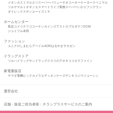
イオン
カスミ
マルエツ
スーパーバリュー
ヤオコー
オーケー
ヨークベニマル
ツルヤ
マルト
オギノ
エスマート
ライフ
業務スーパー
いかり
フジグラン
ダイレックス
サンエー
イズミヤ
ホームセンター
島忠
コメリ
ナフコ
コーナン
カインズ
アストロプロダクツ
DCM
ジョイフル本田
ファッション
ユニクロ
しまむら
アベイル
AOKI
はるやま
サカゼン
ドラッグストア
ツルハドラッグ
サンドラッグ
クスリのアオキ
ココカラファイン
家電量販店
ヤマダ電機
ビックカメラ
エディオン
ケーズデンキ
コジマ
ジョーシン
運営会社
店舗・販促ご担当者様：チラシプラスサービスのご案内