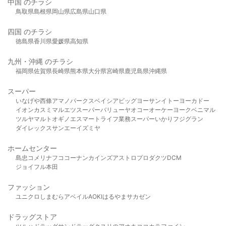
中国 のチラシ
鳥取県
島根県
岡山県
広島県
山口県
四国 のチラシ
徳島県
香川県
愛媛県
高知県
九州・沖縄 のチラシ
福岡県
佐賀県
長崎県
熊本県
大分県
宮崎県
鹿児島県
沖縄県
スーパー
いなげや
西條
アマノパークス
ベイシア
ビッグヨーサン
イトーヨーカドー
イオン
カスミ
マルエツ
スーパーバリュー
ヤオコー
オーケー
ヨークベニマル
ツルヤ
マルト
オギノ
エスマート
ライフ
業務スーパー
いかり
フジグラン
ダイレックス
サンエー
イズミヤ
ホームセンター
島忠
コメリ
ナフコ
コーナン
カインズ
アストロプロダクツ
DCM
ジョイフル本田
ファッション
ユニクロ
しまむら
アベイル
AOKI
はるやま
サカゼン
ドラッグストア