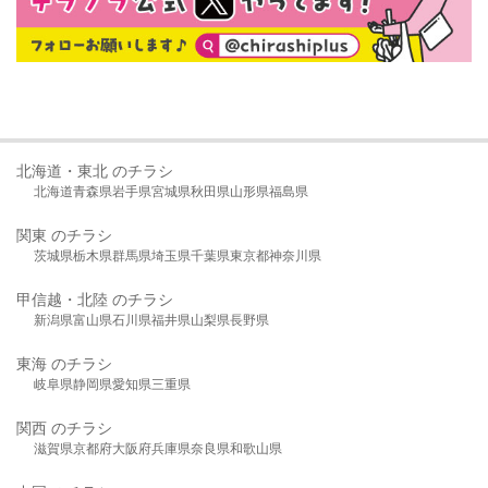
北海道・東北 のチラシ
北海道
青森県
岩手県
宮城県
秋田県
山形県
福島県
関東 のチラシ
茨城県
栃木県
群馬県
埼玉県
千葉県
東京都
神奈川県
甲信越・北陸 のチラシ
新潟県
富山県
石川県
福井県
山梨県
長野県
東海 のチラシ
岐阜県
静岡県
愛知県
三重県
関西 のチラシ
滋賀県
京都府
大阪府
兵庫県
奈良県
和歌山県