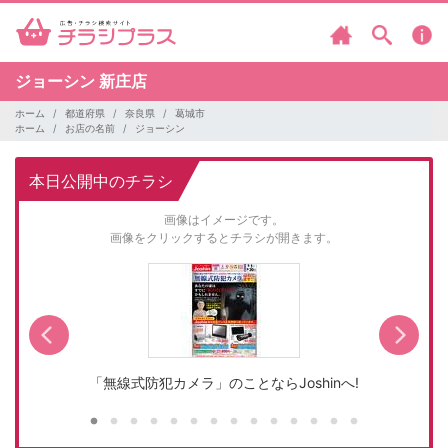
ジョーシン
新庄店
ホーム
都道府県
奈良県
葛城市
ホーム
お店の名前
ジョーシン
本日公開中のチラシ
画像はイメージです。
画像をクリックするとチラシが開きます。
「無線式防犯カメラ」のことならJoshinへ!