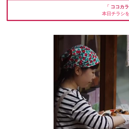
「
ココカラ
本日チラシ