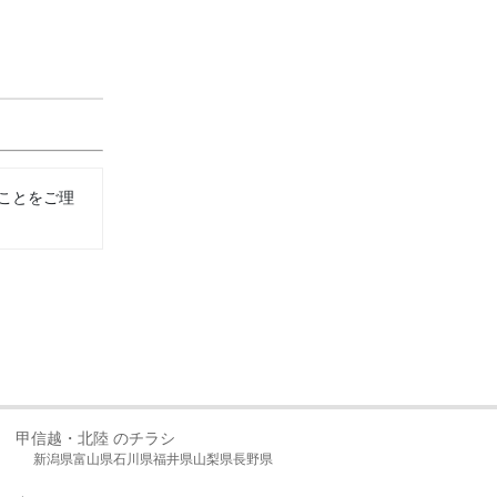
ことをご理
甲信越・北陸 のチラシ
新潟県
富山県
石川県
福井県
山梨県
長野県