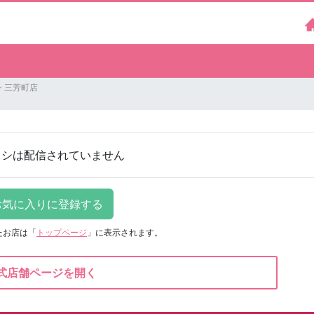
 三芳町店
ラシは配信されていません
たお店は
「
トップページ
」に表示されます。
式店舗ページを開く