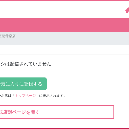
室蘭母恋店
ラシは配信されていません
たお店は
「
トップページ
」に表示されます。
式店舗ページを開く