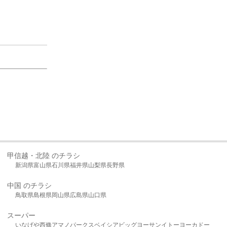
甲信越・北陸 のチラシ
新潟県
富山県
石川県
福井県
山梨県
長野県
中国 のチラシ
鳥取県
島根県
岡山県
広島県
山口県
スーパー
いなげや
西條
アマノパークス
ベイシア
ビッグヨーサン
イトーヨーカドー