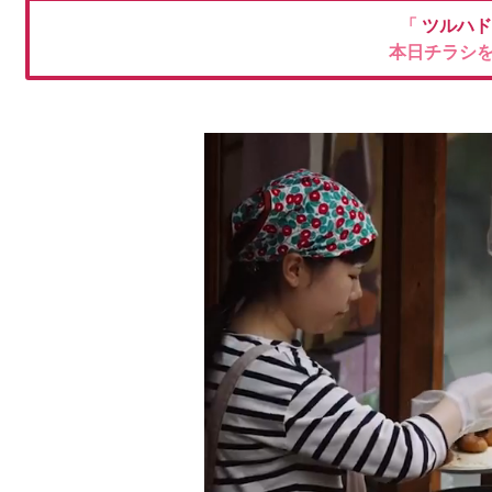
「
ツルハ
本日チラシ