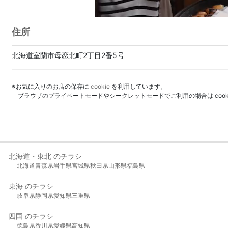
住所
北海道室蘭市母恋北町2丁目2番5号
※お気に入りのお店の保存に
cookie
を利用しています。
ブラウザのプライベートモードやシークレットモードでご利用の場合は coo
北海道・東北 のチラシ
北海道
青森県
岩手県
宮城県
秋田県
山形県
福島県
東海 のチラシ
岐阜県
静岡県
愛知県
三重県
四国 のチラシ
徳島県
香川県
愛媛県
高知県