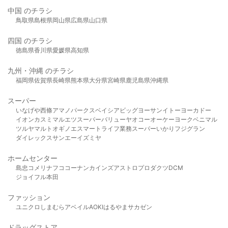
中国 のチラシ
鳥取県
島根県
岡山県
広島県
山口県
四国 のチラシ
徳島県
香川県
愛媛県
高知県
九州・沖縄 のチラシ
福岡県
佐賀県
長崎県
熊本県
大分県
宮崎県
鹿児島県
沖縄県
スーパー
いなげや
西條
アマノパークス
ベイシア
ビッグヨーサン
イトーヨーカドー
イオン
カスミ
マルエツ
スーパーバリュー
ヤオコー
オーケー
ヨークベニマル
ツルヤ
マルト
オギノ
エスマート
ライフ
業務スーパー
いかり
フジグラン
ダイレックス
サンエー
イズミヤ
ホームセンター
島忠
コメリ
ナフコ
コーナン
カインズ
アストロプロダクツ
DCM
ジョイフル本田
ファッション
ユニクロ
しまむら
アベイル
AOKI
はるやま
サカゼン
ドラッグストア