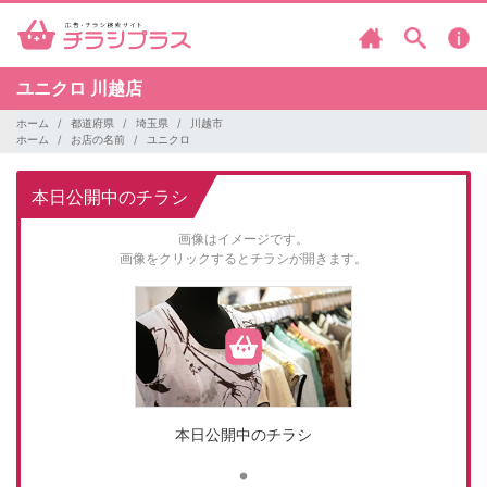
ユニクロ
川越店
ホーム
都道府県
埼玉県
川越市
ホーム
お店の名前
ユニクロ
本日公開中のチラシ
画像はイメージです。
画像をクリックするとチラシが開きます。
本日公開中のチラシ