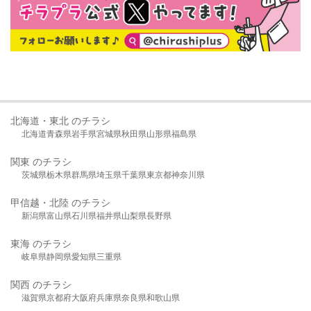
北海道・東北 のチラシ
北海道
青森県
岩手県
宮城県
秋田県
山形県
福島県
関東 のチラシ
茨城県
栃木県
群馬県
埼玉県
千葉県
東京都
神奈川県
甲信越・北陸 のチラシ
新潟県
富山県
石川県
福井県
山梨県
長野県
東海 のチラシ
岐阜県
静岡県
愛知県
三重県
関西 のチラシ
滋賀県
京都府
大阪府
兵庫県
奈良県
和歌山県