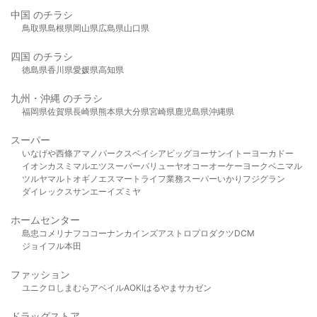
中国 のチラシ
鳥取県
島根県
岡山県
広島県
山口県
四国 のチラシ
徳島県
香川県
愛媛県
高知県
九州・沖縄 のチラシ
福岡県
佐賀県
長崎県
熊本県
大分県
宮崎県
鹿児島県
沖縄県
スーパー
いなげや
西條
アマノパークス
ベイシア
ビッグヨーサン
イトーヨーカドー
イオン
カスミ
マルエツ
スーパーバリュー
ヤオコー
オーケー
ヨークベニマル
ツルヤ
マルト
オギノ
エスマート
ライフ
業務スーパー
いかり
フジグラン
ダイレックス
サンエー
イズミヤ
ホームセンター
島忠
コメリ
ナフコ
コーナン
カインズ
アストロプロダクツ
DCM
ジョイフル本田
ファッション
ユニクロ
しまむら
アベイル
AOKI
はるやま
サカゼン
ドラッグストア