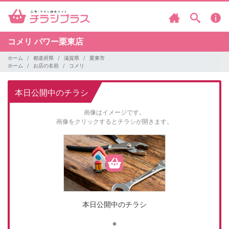
コメリ
パワー栗東店
ホーム
都道府県
滋賀県
栗東市
ホーム
お店の名前
コメリ
本日公開中のチラシ
画像はイメージです。
画像をクリックするとチラシが開きます。
本日公開中のチラシ