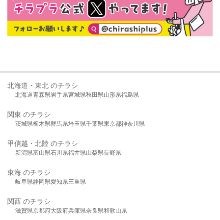
北海道・東北 のチラシ
北海道
青森県
岩手県
宮城県
秋田県
山形県
福島県
関東 のチラシ
茨城県
栃木県
群馬県
埼玉県
千葉県
東京都
神奈川県
甲信越・北陸 のチラシ
新潟県
富山県
石川県
福井県
山梨県
長野県
東海 のチラシ
岐阜県
静岡県
愛知県
三重県
関西 のチラシ
滋賀県
京都府
大阪府
兵庫県
奈良県
和歌山県