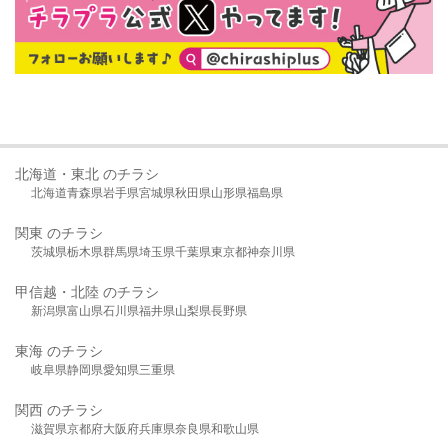
北海道・東北 のチラシ
北海道
青森県
岩手県
宮城県
秋田県
山形県
福島県
関東 のチラシ
茨城県
栃木県
群馬県
埼玉県
千葉県
東京都
神奈川県
甲信越・北陸 のチラシ
新潟県
富山県
石川県
福井県
山梨県
長野県
東海 のチラシ
岐阜県
静岡県
愛知県
三重県
関西 のチラシ
滋賀県
京都府
大阪府
兵庫県
奈良県
和歌山県