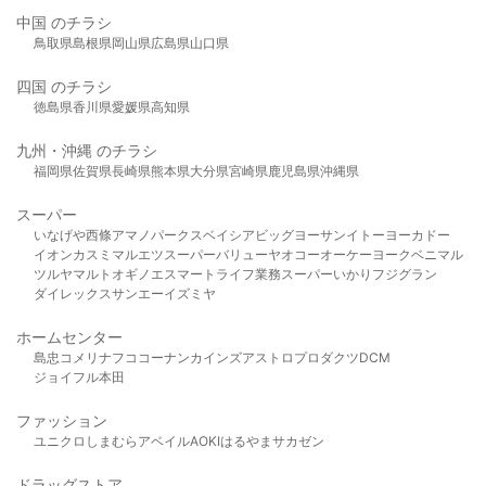
中国 のチラシ
鳥取県
島根県
岡山県
広島県
山口県
四国 のチラシ
徳島県
香川県
愛媛県
高知県
九州・沖縄 のチラシ
福岡県
佐賀県
長崎県
熊本県
大分県
宮崎県
鹿児島県
沖縄県
スーパー
いなげや
西條
アマノパークス
ベイシア
ビッグヨーサン
イトーヨーカドー
イオン
カスミ
マルエツ
スーパーバリュー
ヤオコー
オーケー
ヨークベニマル
ツルヤ
マルト
オギノ
エスマート
ライフ
業務スーパー
いかり
フジグラン
ダイレックス
サンエー
イズミヤ
ホームセンター
島忠
コメリ
ナフコ
コーナン
カインズ
アストロプロダクツ
DCM
ジョイフル本田
ファッション
ユニクロ
しまむら
アベイル
AOKI
はるやま
サカゼン
ドラッグストア