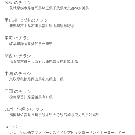
関東 のチラシ
茨城県
栃木県
群馬県
埼玉県
千葉県
東京都
神奈川県
甲信越・北陸 のチラシ
新潟県
富山県
石川県
福井県
山梨県
長野県
東海 のチラシ
岐阜県
静岡県
愛知県
三重県
関西 のチラシ
滋賀県
京都府
大阪府
兵庫県
奈良県
和歌山県
中国 のチラシ
鳥取県
島根県
岡山県
広島県
山口県
四国 のチラシ
徳島県
香川県
愛媛県
高知県
九州・沖縄 のチラシ
福岡県
佐賀県
長崎県
熊本県
大分県
宮崎県
鹿児島県
沖縄県
スーパー
いなげや
西條
アマノパークス
ベイシア
ビッグヨーサン
イトーヨーカドー