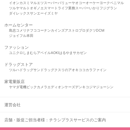
イオン
カスミ
マルエツ
スーパーバリュー
ヤオコー
オーケー
ヨークベニマル
ツルヤ
マルト
オギノ
エスマート
ライフ
業務スーパー
いかり
フジグラン
ダイレックス
サンエー
イズミヤ
ホームセンター
島忠
コメリ
ナフコ
コーナン
カインズ
アストロプロダクツ
DCM
ジョイフル本田
ファッション
ユニクロ
しまむら
アベイル
AOKI
はるやま
サカゼン
ドラッグストア
ツルハドラッグ
サンドラッグ
クスリのアオキ
ココカラファイン
家電量販店
ヤマダ電機
ビックカメラ
エディオン
ケーズデンキ
コジマ
ジョーシン
運営会社
店舗・販促ご担当者様：チラシプラスサービスのご案内