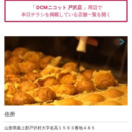
「
DCMニコット
戸沢店
」周辺で
本日チラシを掲載している店舗一覧を開く
住所
山形県最上郡戸沢村大字名高１５９３番地４８５