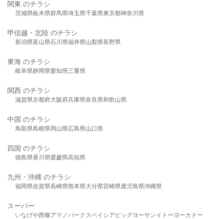
関東 のチラシ
茨城県
栃木県
群馬県
埼玉県
千葉県
東京都
神奈川県
甲信越・北陸 のチラシ
新潟県
富山県
石川県
福井県
山梨県
長野県
東海 のチラシ
岐阜県
静岡県
愛知県
三重県
関西 のチラシ
滋賀県
京都府
大阪府
兵庫県
奈良県
和歌山県
中国 のチラシ
鳥取県
島根県
岡山県
広島県
山口県
四国 のチラシ
徳島県
香川県
愛媛県
高知県
九州・沖縄 のチラシ
福岡県
佐賀県
長崎県
熊本県
大分県
宮崎県
鹿児島県
沖縄県
スーパー
いなげや
西條
アマノパークス
ベイシア
ビッグヨーサン
イトーヨーカドー