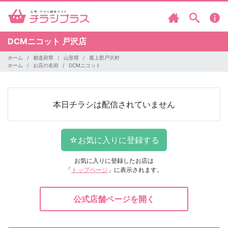
DCMニコット
戸沢店
ホーム
都道府県
山形県
最上郡戸沢村
ホーム
お店の名前
DCMニコット
本日チラシは配信されていません
お気に入りに登録したお店は
「
トップページ
」に表示されます。
公式店舗ページを開く