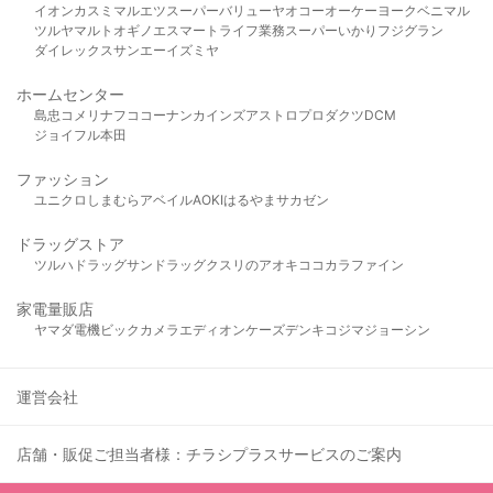
イオン
カスミ
マルエツ
スーパーバリュー
ヤオコー
オーケー
ヨークベニマル
ツルヤ
マルト
オギノ
エスマート
ライフ
業務スーパー
いかり
フジグラン
ダイレックス
サンエー
イズミヤ
ホームセンター
島忠
コメリ
ナフコ
コーナン
カインズ
アストロプロダクツ
DCM
ジョイフル本田
ファッション
ユニクロ
しまむら
アベイル
AOKI
はるやま
サカゼン
ドラッグストア
ツルハドラッグ
サンドラッグ
クスリのアオキ
ココカラファイン
家電量販店
ヤマダ電機
ビックカメラ
エディオン
ケーズデンキ
コジマ
ジョーシン
運営会社
店舗・販促ご担当者様：チラシプラスサービスのご案内