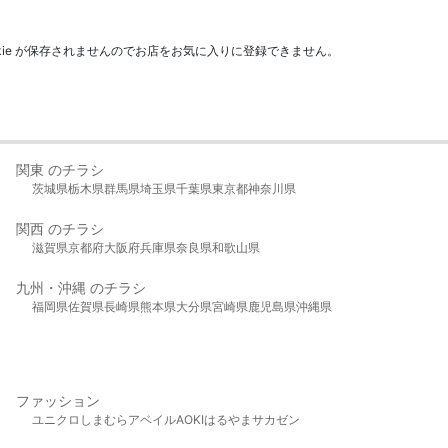
kie が保存されませんのでお店をお気に入りに登録できません。
関東 のチラシ
茨城県
栃木県
群馬県
埼玉県
千葉県
東京都
神奈川県
関西 のチラシ
滋賀県
京都府
大阪府
兵庫県
奈良県
和歌山県
九州・沖縄 のチラシ
福岡県
佐賀県
長崎県
熊本県
大分県
宮崎県
鹿児島県
沖縄県
ファッション
ユニクロ
しまむら
アベイル
AOKI
はるやま
サカゼン