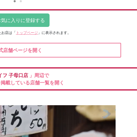
たお店は
「
トップページ
」に表示されます。
式店舗ページを開く
イフ
子母口店
」周辺で
を掲載している店舗一覧を開く