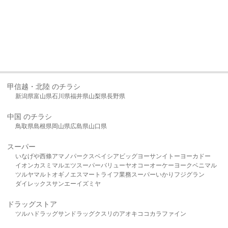
甲信越・北陸 のチラシ
新潟県
富山県
石川県
福井県
山梨県
長野県
中国 のチラシ
鳥取県
島根県
岡山県
広島県
山口県
スーパー
いなげや
西條
アマノパークス
ベイシア
ビッグヨーサン
イトーヨーカドー
イオン
カスミ
マルエツ
スーパーバリュー
ヤオコー
オーケー
ヨークベニマル
ツルヤ
マルト
オギノ
エスマート
ライフ
業務スーパー
いかり
フジグラン
ダイレックス
サンエー
イズミヤ
ドラッグストア
ツルハドラッグ
サンドラッグ
クスリのアオキ
ココカラファイン