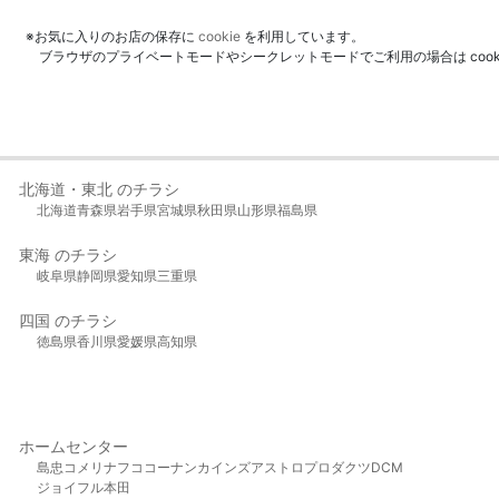
※お気に入りのお店の保存に
cookie
を利用しています。
ブラウザのプライベートモードやシークレットモードでご利用の場合は coo
北海道・東北 のチラシ
北海道
青森県
岩手県
宮城県
秋田県
山形県
福島県
東海 のチラシ
岐阜県
静岡県
愛知県
三重県
四国 のチラシ
徳島県
香川県
愛媛県
高知県
ホームセンター
島忠
コメリ
ナフコ
コーナン
カインズ
アストロプロダクツ
DCM
ジョイフル本田