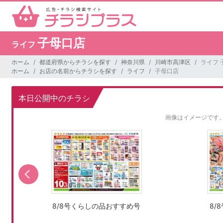
子母口店
ライフ
ホーム
都道府県からチラシを探す
神奈川県
川崎市高津区
ライフ 
ホーム
お店の名前からチラシを探す
ライフ
子母口店
本日公開中のチラシ
画像はイメージです
8/8号くらしの品おすすめ号
8/