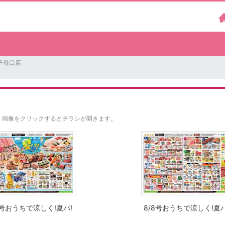
子母口店
。
画像をクリックするとチラシが開きます。
8号おうちで涼しく!夏パ!
8/8号おうちで涼しく!夏パ