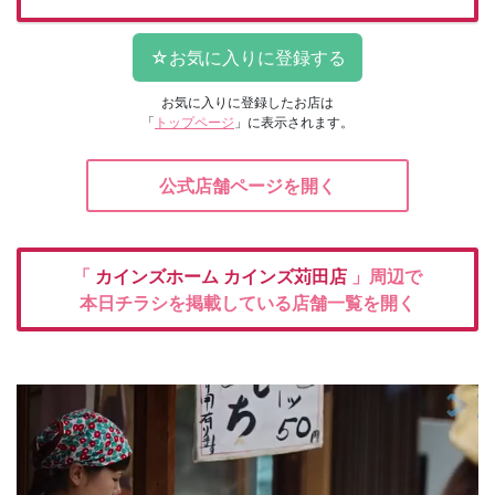
お気に入りに登録したお店は
「
トップページ
」に表示されます。
公式店舗ページを開く
「
カインズホーム
カインズ苅田店
」周辺で
本日チラシを掲載している店舗一覧を開く