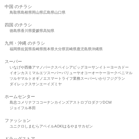
中国 のチラシ
鳥取県
島根県
岡山県
広島県
山口県
四国 のチラシ
徳島県
香川県
愛媛県
高知県
九州・沖縄 のチラシ
福岡県
佐賀県
長崎県
熊本県
大分県
宮崎県
鹿児島県
沖縄県
スーパー
いなげや
西條
アマノパークス
ベイシア
ビッグヨーサン
イトーヨーカドー
イオン
カスミ
マルエツ
スーパーバリュー
ヤオコー
オーケー
ヨークベニマル
ツルヤ
マルト
オギノ
エスマート
ライフ
業務スーパー
いかり
フジグラン
ダイレックス
サンエー
イズミヤ
ホームセンター
島忠
コメリ
ナフコ
コーナン
カインズ
アストロプロダクツ
DCM
ジョイフル本田
ファッション
ユニクロ
しまむら
アベイル
AOKI
はるやま
サカゼン
ドラッグストア