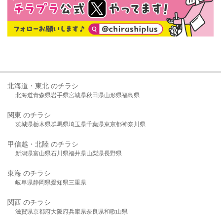
北海道・東北 のチラシ
北海道
青森県
岩手県
宮城県
秋田県
山形県
福島県
関東 のチラシ
茨城県
栃木県
群馬県
埼玉県
千葉県
東京都
神奈川県
甲信越・北陸 のチラシ
新潟県
富山県
石川県
福井県
山梨県
長野県
東海 のチラシ
岐阜県
静岡県
愛知県
三重県
関西 のチラシ
滋賀県
京都府
大阪府
兵庫県
奈良県
和歌山県