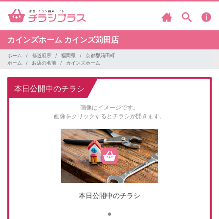
カインズホーム
カインズ苅田店
ホーム
都道府県
福岡県
京都郡苅田町
ホーム
お店の名前
カインズホーム
本日公開中のチラシ
画像はイメージです。
画像をクリックするとチラシが開きます。
本日公開中のチラシ