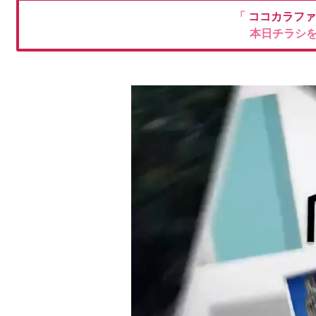
「
ココカラフ
本日チラシ