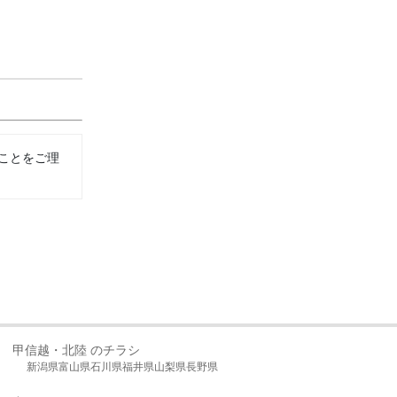
ことをご理
甲信越・北陸 のチラシ
新潟県
富山県
石川県
福井県
山梨県
長野県