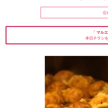
公
「
マル
本日チラシ