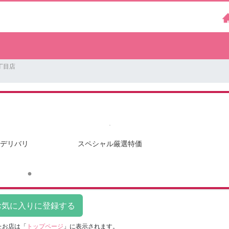
丁目店
デリバリ
スペシャル厳選特価
たお店は
「
トップページ
」に表示されます。