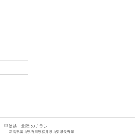
甲信越・北陸 のチラシ
新潟県
富山県
石川県
福井県
山梨県
長野県