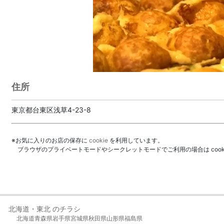
住所
東京都台東区浅草4-23-8
※お気に入りのお店の保存に
cookie
を利用しています。
ブラウザのプライベートモードやシークレットモードでご利用の場合は coo
北海道・東北 のチラシ
北海道
青森県
岩手県
宮城県
秋田県
山形県
福島県