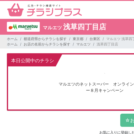
浅草四丁目店
マルエツ
ホーム
都道府県からチラシを探す
東京都
台東区
マルエツ 浅草四
ホーム
お店の名前からチラシを探す
マルエツ
浅草四丁目店
本日公開中のチラシ
マルエツのネットスーパー オンライン
ー８月キャンペーン
お気に入りに登録し