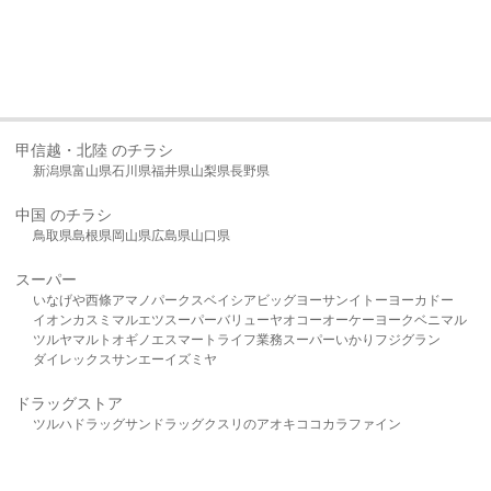
甲信越・北陸 のチラシ
新潟県
富山県
石川県
福井県
山梨県
長野県
中国 のチラシ
鳥取県
島根県
岡山県
広島県
山口県
スーパー
いなげや
西條
アマノパークス
ベイシア
ビッグヨーサン
イトーヨーカドー
イオン
カスミ
マルエツ
スーパーバリュー
ヤオコー
オーケー
ヨークベニマル
ツルヤ
マルト
オギノ
エスマート
ライフ
業務スーパー
いかり
フジグラン
ダイレックス
サンエー
イズミヤ
ドラッグストア
ツルハドラッグ
サンドラッグ
クスリのアオキ
ココカラファイン