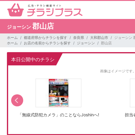
郡山店
ジョーシン
ホーム
都道府県からチラシを探す
奈良県
大和郡山市
ジョーシン 
ホーム
お店の名前からチラシを探す
ジョーシン
郡山店
本日公開中のチラシ
画像はイメージです
「無線式防犯カメラ」のことならJoshinへ!
担当