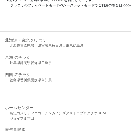
ブラウザのプライベートモードやシークレットモードでご利用の場合は coo
北海道・東北 のチラシ
北海道
青森県
岩手県
宮城県
秋田県
山形県
福島県
東海 のチラシ
岐阜県
静岡県
愛知県
三重県
四国 のチラシ
徳島県
香川県
愛媛県
高知県
ホームセンター
島忠
コメリ
ナフコ
コーナン
カインズ
アストロプロダクツ
DCM
ジョイフル本田
家電量販店