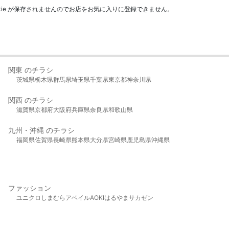
kie が保存されませんのでお店をお気に入りに登録できません。
関東 のチラシ
茨城県
栃木県
群馬県
埼玉県
千葉県
東京都
神奈川県
関西 のチラシ
滋賀県
京都府
大阪府
兵庫県
奈良県
和歌山県
九州・沖縄 のチラシ
福岡県
佐賀県
長崎県
熊本県
大分県
宮崎県
鹿児島県
沖縄県
ファッション
ユニクロ
しまむら
アベイル
AOKI
はるやま
サカゼン