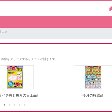
郡山店
。
画像をクリックするとチラシが開きます。
者イチ押し!8月の目玉品!
今月の得選品