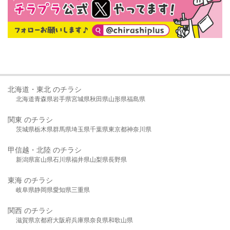
北海道・東北 のチラシ
北海道
青森県
岩手県
宮城県
秋田県
山形県
福島県
関東 のチラシ
茨城県
栃木県
群馬県
埼玉県
千葉県
東京都
神奈川県
甲信越・北陸 のチラシ
新潟県
富山県
石川県
福井県
山梨県
長野県
東海 のチラシ
岐阜県
静岡県
愛知県
三重県
関西 のチラシ
滋賀県
京都府
大阪府
兵庫県
奈良県
和歌山県