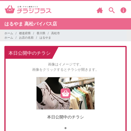
はるやま
高松バイパス店
ホーム
都道府県
香川県
高松市
ホーム
お店の名前
はるやま
本日公開中のチラシ
画像はイメージです。
画像をクリックするとチラシが開きます。
本日公開中のチラシ