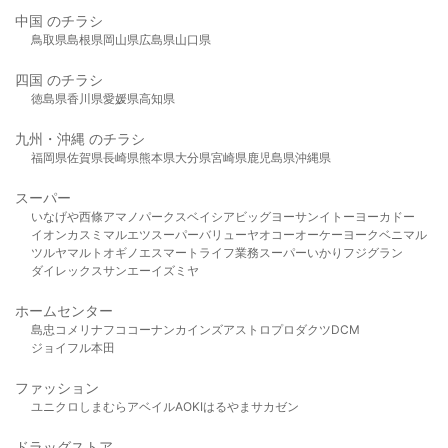
中国 のチラシ
鳥取県
島根県
岡山県
広島県
山口県
四国 のチラシ
徳島県
香川県
愛媛県
高知県
九州・沖縄 のチラシ
福岡県
佐賀県
長崎県
熊本県
大分県
宮崎県
鹿児島県
沖縄県
スーパー
いなげや
西條
アマノパークス
ベイシア
ビッグヨーサン
イトーヨーカドー
イオン
カスミ
マルエツ
スーパーバリュー
ヤオコー
オーケー
ヨークベニマル
ツルヤ
マルト
オギノ
エスマート
ライフ
業務スーパー
いかり
フジグラン
ダイレックス
サンエー
イズミヤ
ホームセンター
島忠
コメリ
ナフコ
コーナン
カインズ
アストロプロダクツ
DCM
ジョイフル本田
ファッション
ユニクロ
しまむら
アベイル
AOKI
はるやま
サカゼン
ドラッグストア