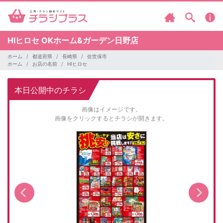
HIヒロセ
OKホーム&ガーデン日野店
ホーム
都道府県
長崎県
佐世保市
ホーム
お店の名前
HIヒロセ
本日公開中のチラシ
画像はイメージです。
画像をクリックするとチラシが開きます。