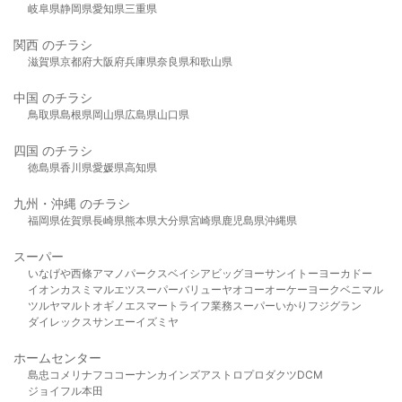
岐阜県
静岡県
愛知県
三重県
関西 のチラシ
滋賀県
京都府
大阪府
兵庫県
奈良県
和歌山県
中国 のチラシ
鳥取県
島根県
岡山県
広島県
山口県
四国 のチラシ
徳島県
香川県
愛媛県
高知県
九州・沖縄 のチラシ
福岡県
佐賀県
長崎県
熊本県
大分県
宮崎県
鹿児島県
沖縄県
スーパー
いなげや
西條
アマノパークス
ベイシア
ビッグヨーサン
イトーヨーカドー
イオン
カスミ
マルエツ
スーパーバリュー
ヤオコー
オーケー
ヨークベニマル
ツルヤ
マルト
オギノ
エスマート
ライフ
業務スーパー
いかり
フジグラン
ダイレックス
サンエー
イズミヤ
ホームセンター
島忠
コメリ
ナフコ
コーナン
カインズ
アストロプロダクツ
DCM
ジョイフル本田