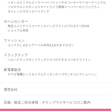
イオン
カスミ
マルエツ
スーパーバリュー
ヤオコー
オーケー
ヨークベニマル
ツルヤ
マルト
オギノ
エスマート
ライフ
業務スーパー
いかり
フジグラン
ダイレックス
サンエー
イズミヤ
ホームセンター
島忠
コメリ
ナフコ
コーナン
カインズ
アストロプロダクツ
DCM
ジョイフル本田
ファッション
ユニクロ
しまむら
アベイル
AOKI
はるやま
サカゼン
ドラッグストア
ツルハドラッグ
サンドラッグ
クスリのアオキ
ココカラファイン
家電量販店
ヤマダ電機
ビックカメラ
エディオン
ケーズデンキ
コジマ
ジョーシン
運営会社
店舗・販促ご担当者様：チラシプラスサービスのご案内