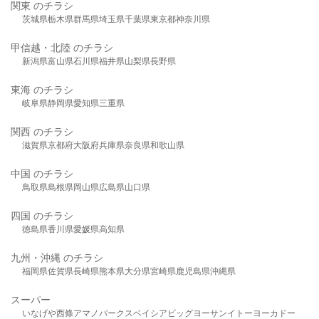
関東 のチラシ
茨城県
栃木県
群馬県
埼玉県
千葉県
東京都
神奈川県
甲信越・北陸 のチラシ
新潟県
富山県
石川県
福井県
山梨県
長野県
東海 のチラシ
岐阜県
静岡県
愛知県
三重県
関西 のチラシ
滋賀県
京都府
大阪府
兵庫県
奈良県
和歌山県
中国 のチラシ
鳥取県
島根県
岡山県
広島県
山口県
四国 のチラシ
徳島県
香川県
愛媛県
高知県
九州・沖縄 のチラシ
福岡県
佐賀県
長崎県
熊本県
大分県
宮崎県
鹿児島県
沖縄県
スーパー
いなげや
西條
アマノパークス
ベイシア
ビッグヨーサン
イトーヨーカドー