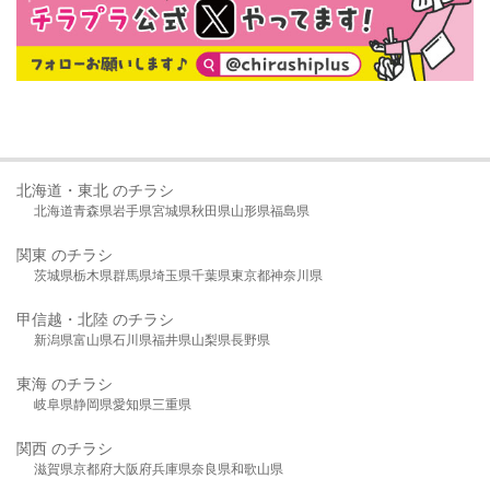
北海道・東北 のチラシ
北海道
青森県
岩手県
宮城県
秋田県
山形県
福島県
関東 のチラシ
茨城県
栃木県
群馬県
埼玉県
千葉県
東京都
神奈川県
甲信越・北陸 のチラシ
新潟県
富山県
石川県
福井県
山梨県
長野県
東海 のチラシ
岐阜県
静岡県
愛知県
三重県
関西 のチラシ
滋賀県
京都府
大阪府
兵庫県
奈良県
和歌山県