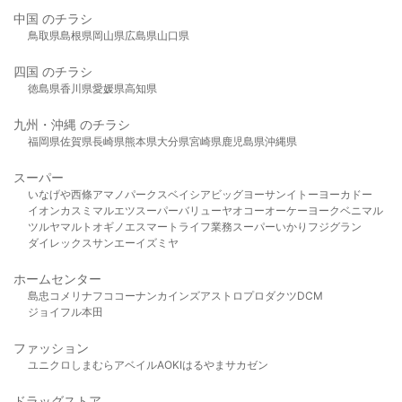
中国 のチラシ
鳥取県
島根県
岡山県
広島県
山口県
四国 のチラシ
徳島県
香川県
愛媛県
高知県
九州・沖縄 のチラシ
福岡県
佐賀県
長崎県
熊本県
大分県
宮崎県
鹿児島県
沖縄県
スーパー
いなげや
西條
アマノパークス
ベイシア
ビッグヨーサン
イトーヨーカドー
イオン
カスミ
マルエツ
スーパーバリュー
ヤオコー
オーケー
ヨークベニマル
ツルヤ
マルト
オギノ
エスマート
ライフ
業務スーパー
いかり
フジグラン
ダイレックス
サンエー
イズミヤ
ホームセンター
島忠
コメリ
ナフコ
コーナン
カインズ
アストロプロダクツ
DCM
ジョイフル本田
ファッション
ユニクロ
しまむら
アベイル
AOKI
はるやま
サカゼン
ドラッグストア