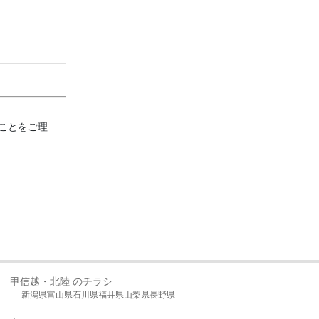
ことをご理
甲信越・北陸 のチラシ
新潟県
富山県
石川県
福井県
山梨県
長野県