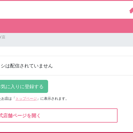
ダ店
ラシは配信されていません
たお店は
「
トップページ
」に表示されます。
式店舗ページを開く