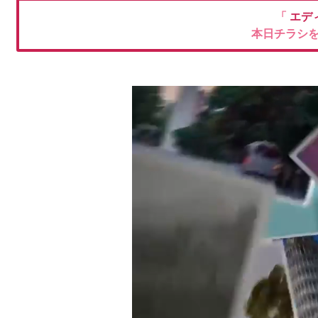
「
エデ
本日チラシ