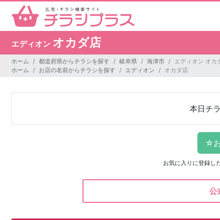
オカダ店
エディオン
ホーム
都道府県からチラシを探す
岐阜県
海津市
エディオン オカ
ホーム
お店の名前からチラシを探す
エディオン
オカダ店
本日チ
お気に入りに登録し
公