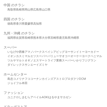
中国 のチラシ
鳥取県
島根県
岡山県
広島県
山口県
四国 のチラシ
徳島県
香川県
愛媛県
高知県
九州・沖縄 のチラシ
福岡県
佐賀県
長崎県
熊本県
大分県
宮崎県
鹿児島県
沖縄県
スーパー
いなげや
西條
アマノパークス
ベイシア
ビッグヨーサン
イトーヨーカドー
イオン
カスミ
マルエツ
スーパーバリュー
ヤオコー
オーケー
ヨークベニマル
ツルヤ
マルト
オギノ
エスマート
ライフ
業務スーパー
いかり
フジグラン
ダイレックス
サンエー
イズミヤ
ホームセンター
島忠
コメリ
ナフコ
コーナン
カインズ
アストロプロダクツ
DCM
ジョイフル本田
ファッション
ユニクロ
しまむら
アベイル
AOKI
はるやま
サカゼン
ドラッグストア