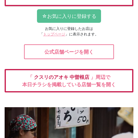
お気に入りに登録したお店は
「
トップページ
」に表示されます。
公式店舗ページを開く
「
クスリのアオキ
中曽根店
」周辺で
本日チラシを掲載している店舗一覧を開く