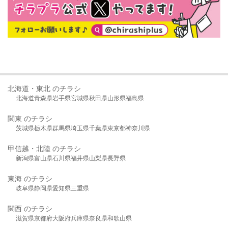
北海道・東北 のチラシ
北海道
青森県
岩手県
宮城県
秋田県
山形県
福島県
関東 のチラシ
茨城県
栃木県
群馬県
埼玉県
千葉県
東京都
神奈川県
甲信越・北陸 のチラシ
新潟県
富山県
石川県
福井県
山梨県
長野県
東海 のチラシ
岐阜県
静岡県
愛知県
三重県
関西 のチラシ
滋賀県
京都府
大阪府
兵庫県
奈良県
和歌山県