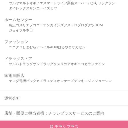
ツルヤ
マルト
オギノ
エスマート
ライフ
業務スーパー
いかり
フジグラン
ダイレックス
サンエー
イズミヤ
ホームセンター
島忠
コメリ
ナフコ
コーナン
カインズ
アストロプロダクツ
DCM
ジョイフル本田
ファッション
ユニクロ
しまむら
アベイル
AOKI
はるやま
サカゼン
ドラッグストア
ツルハドラッグ
サンドラッグ
クスリのアオキ
ココカラファイン
家電量販店
ヤマダ電機
ビックカメラ
エディオン
ケーズデンキ
コジマ
ジョーシン
運営会社
店舗・販促ご担当者様：チラシプラスサービスのご案内
© チラシプラス