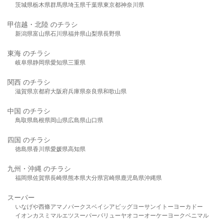
茨城県
栃木県
群馬県
埼玉県
千葉県
東京都
神奈川県
甲信越・北陸 のチラシ
新潟県
富山県
石川県
福井県
山梨県
長野県
東海 のチラシ
岐阜県
静岡県
愛知県
三重県
関西 のチラシ
滋賀県
京都府
大阪府
兵庫県
奈良県
和歌山県
中国 のチラシ
鳥取県
島根県
岡山県
広島県
山口県
四国 のチラシ
徳島県
香川県
愛媛県
高知県
九州・沖縄 のチラシ
福岡県
佐賀県
長崎県
熊本県
大分県
宮崎県
鹿児島県
沖縄県
スーパー
いなげや
西條
アマノパークス
ベイシア
ビッグヨーサン
イトーヨーカドー
イオン
カスミ
マルエツ
スーパーバリュー
ヤオコー
オーケー
ヨークベニマル