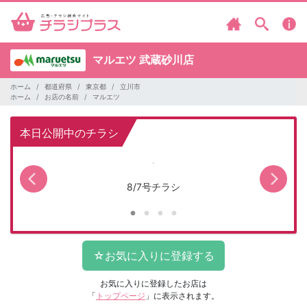
マルエツ
武蔵砂川店
ホーム
都道府県
東京都
立川市
ホーム
お店の名前
マルエツ
本日公開中のチラシ
8/7号チラシ
お気に入りに登録したお店は
「
トップページ
」に表示されます。