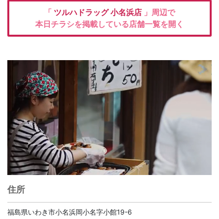
「
ツルハドラッグ
小名浜店
」周辺で
本日チラシを掲載している店舗一覧を開く
住所
福島県いわき市小名浜岡小名字小館19-6