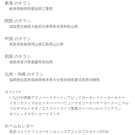
東海 のチラシ
岐阜県
静岡県
愛知県
三重県
関西 のチラシ
滋賀県
京都府
大阪府
兵庫県
奈良県
和歌山県
中国 のチラシ
鳥取県
島根県
岡山県
広島県
山口県
四国 のチラシ
徳島県
香川県
愛媛県
高知県
九州・沖縄 のチラシ
福岡県
佐賀県
長崎県
熊本県
大分県
宮崎県
鹿児島県
沖縄県
スーパー
いなげや
西條
アマノパークス
ベイシア
ビッグヨーサン
イトーヨーカドー
イオン
カスミ
マルエツ
スーパーバリュー
ヤオコー
オーケー
ヨークベニマル
ツルヤ
マルト
オギノ
エスマート
ライフ
業務スーパー
いかり
フジグラン
ダイレックス
サンエー
イズミヤ
ホームセンター
島忠
コメリ
ナフコ
コーナン
カインズ
アストロプロダクツ
DCM