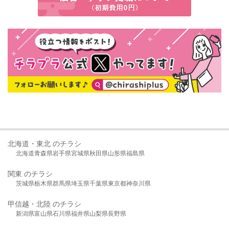
北海道・東北 のチラシ
北海道
青森県
岩手県
宮城県
秋田県
山形県
福島県
関東 のチラシ
茨城県
栃木県
群馬県
埼玉県
千葉県
東京都
神奈川県
甲信越・北陸 のチラシ
新潟県
富山県
石川県
福井県
山梨県
長野県