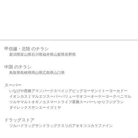
甲信越・北陸 のチラシ
新潟県
富山県
石川県
福井県
山梨県
長野県
中国 のチラシ
鳥取県
島根県
岡山県
広島県
山口県
スーパー
いなげや
西條
アマノパークス
ベイシア
ビッグヨーサン
イトーヨーカドー
イオン
カスミ
マルエツ
スーパーバリュー
ヤオコー
オーケー
ヨークベニマル
ツルヤ
マルト
オギノ
エスマート
ライフ
業務スーパー
いかり
フジグラン
ダイレックス
サンエー
イズミヤ
ドラッグストア
ツルハドラッグ
サンドラッグ
クスリのアオキ
ココカラファイン