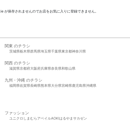
kie が保存されませんのでお店をお気に入りに登録できません。
関東 のチラシ
茨城県
栃木県
群馬県
埼玉県
千葉県
東京都
神奈川県
関西 のチラシ
滋賀県
京都府
大阪府
兵庫県
奈良県
和歌山県
九州・沖縄 のチラシ
福岡県
佐賀県
長崎県
熊本県
大分県
宮崎県
鹿児島県
沖縄県
ファッション
ユニクロ
しまむら
アベイル
AOKI
はるやま
サカゼン