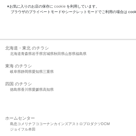
※お気に入りのお店の保存に
cookie
を利用しています。
ブラウザのプライベートモードやシークレットモードでご利用の場合は coo
北海道・東北 のチラシ
北海道
青森県
岩手県
宮城県
秋田県
山形県
福島県
東海 のチラシ
岐阜県
静岡県
愛知県
三重県
四国 のチラシ
徳島県
香川県
愛媛県
高知県
ホームセンター
島忠
コメリ
ナフコ
コーナン
カインズ
アストロプロダクツ
DCM
ジョイフル本田