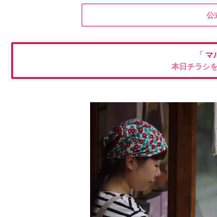
公
「
マ
本日チラシ