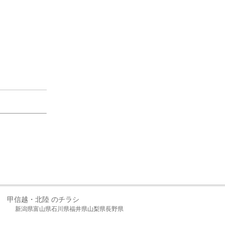
甲信越・北陸 のチラシ
新潟県
富山県
石川県
福井県
山梨県
長野県