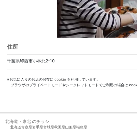
住所
千葉県印西市小林北2-10
※お気に入りのお店の保存に
cookie
を利用しています。
ブラウザのプライベートモードやシークレットモードでご利用の場合は coo
北海道・東北 のチラシ
北海道
青森県
岩手県
宮城県
秋田県
山形県
福島県