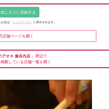
たお店は
「
トップページ
」に表示されます。
式店舗ページを開く
のアオキ
逢谷内店
」周辺で
を掲載している店舗一覧を開く