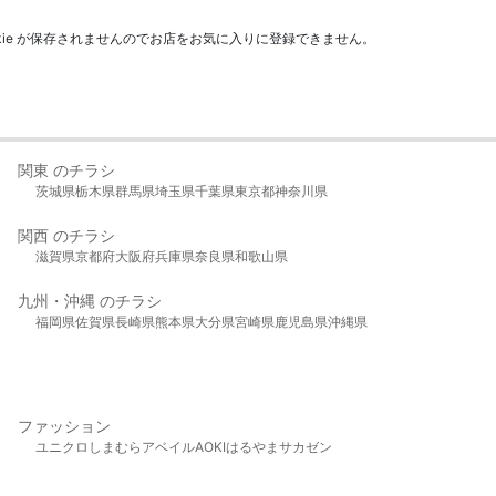
kie が保存されませんのでお店をお気に入りに登録できません。
関東 のチラシ
茨城県
栃木県
群馬県
埼玉県
千葉県
東京都
神奈川県
関西 のチラシ
滋賀県
京都府
大阪府
兵庫県
奈良県
和歌山県
九州・沖縄 のチラシ
福岡県
佐賀県
長崎県
熊本県
大分県
宮崎県
鹿児島県
沖縄県
ファッション
ユニクロ
しまむら
アベイル
AOKI
はるやま
サカゼン