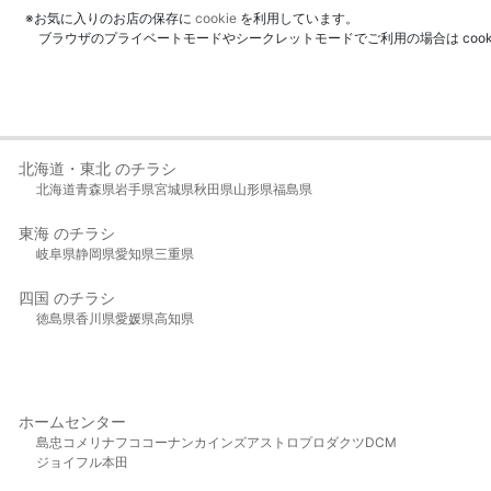
※お気に入りのお店の保存に
cookie
を利用しています。
ブラウザのプライベートモードやシークレットモードでご利用の場合は coo
北海道・東北 のチラシ
北海道
青森県
岩手県
宮城県
秋田県
山形県
福島県
東海 のチラシ
岐阜県
静岡県
愛知県
三重県
四国 のチラシ
徳島県
香川県
愛媛県
高知県
ホームセンター
島忠
コメリ
ナフコ
コーナン
カインズ
アストロプロダクツ
DCM
ジョイフル本田