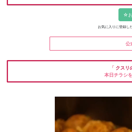
お気に入りに登録し
公
「
クスリ
本日チラシ