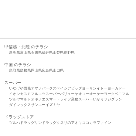
甲信越・北陸 のチラシ
新潟県
富山県
石川県
福井県
山梨県
長野県
中国 のチラシ
鳥取県
島根県
岡山県
広島県
山口県
スーパー
いなげや
西條
アマノパークス
ベイシア
ビッグヨーサン
イトーヨーカドー
イオン
カスミ
マルエツ
スーパーバリュー
ヤオコー
オーケー
ヨークベニマル
ツルヤ
マルト
オギノ
エスマート
ライフ
業務スーパー
いかり
フジグラン
ダイレックス
サンエー
イズミヤ
ドラッグストア
ツルハドラッグ
サンドラッグ
クスリのアオキ
ココカラファイン