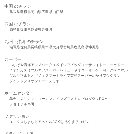
中国 のチラシ
鳥取県
島根県
岡山県
広島県
山口県
四国 のチラシ
徳島県
香川県
愛媛県
高知県
九州・沖縄 のチラシ
福岡県
佐賀県
長崎県
熊本県
大分県
宮崎県
鹿児島県
沖縄県
スーパー
いなげや
西條
アマノパークス
ベイシア
ビッグヨーサン
イトーヨーカドー
イオン
カスミ
マルエツ
スーパーバリュー
ヤオコー
オーケー
ヨークベニマル
ツルヤ
マルト
オギノ
エスマート
ライフ
業務スーパー
いかり
フジグラン
ダイレックス
サンエー
イズミヤ
ホームセンター
島忠
コメリ
ナフコ
コーナン
カインズ
アストロプロダクツ
DCM
ジョイフル本田
ファッション
ユニクロ
しまむら
アベイル
AOKI
はるやま
サカゼン
ドラッグストア