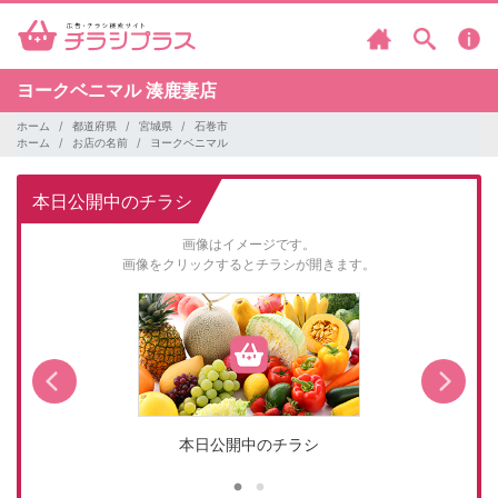
ヨークベニマル
湊鹿妻店
ホーム
都道府県
宮城県
石巻市
ホーム
お店の名前
ヨークベニマル
本日公開中のチラシ
画像はイメージです。
画像をクリックするとチラシが開きます。
本日公開中のチラシ