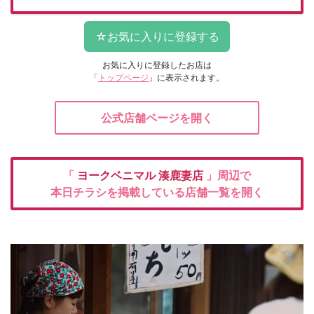
お気に入りに登録したお店は
「
トップページ
」に表示されます。
公式店舗ページを開く
「
ヨークベニマル
湊鹿妻店
」周辺で
本日チラシを掲載している店舗一覧を開く