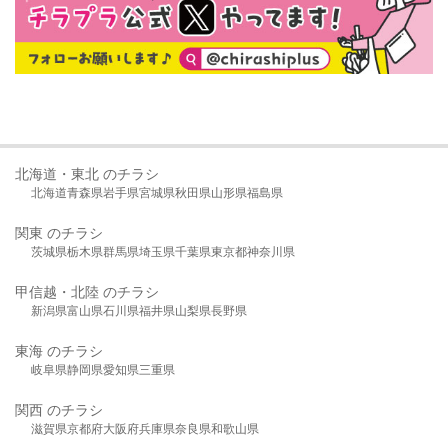
北海道・東北 のチラシ
北海道
青森県
岩手県
宮城県
秋田県
山形県
福島県
関東 のチラシ
茨城県
栃木県
群馬県
埼玉県
千葉県
東京都
神奈川県
甲信越・北陸 のチラシ
新潟県
富山県
石川県
福井県
山梨県
長野県
東海 のチラシ
岐阜県
静岡県
愛知県
三重県
関西 のチラシ
滋賀県
京都府
大阪府
兵庫県
奈良県
和歌山県