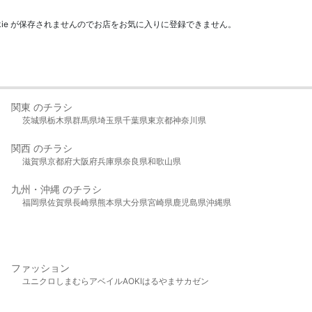
kie が保存されませんのでお店をお気に入りに登録できません。
関東 のチラシ
茨城県
栃木県
群馬県
埼玉県
千葉県
東京都
神奈川県
関西 のチラシ
滋賀県
京都府
大阪府
兵庫県
奈良県
和歌山県
九州・沖縄 のチラシ
福岡県
佐賀県
長崎県
熊本県
大分県
宮崎県
鹿児島県
沖縄県
ファッション
ユニクロ
しまむら
アベイル
AOKI
はるやま
サカゼン