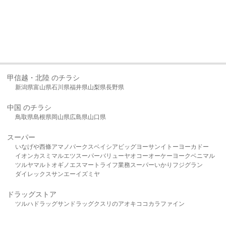
甲信越・北陸 のチラシ
新潟県
富山県
石川県
福井県
山梨県
長野県
中国 のチラシ
鳥取県
島根県
岡山県
広島県
山口県
スーパー
いなげや
西條
アマノパークス
ベイシア
ビッグヨーサン
イトーヨーカドー
イオン
カスミ
マルエツ
スーパーバリュー
ヤオコー
オーケー
ヨークベニマル
ツルヤ
マルト
オギノ
エスマート
ライフ
業務スーパー
いかり
フジグラン
ダイレックス
サンエー
イズミヤ
ドラッグストア
ツルハドラッグ
サンドラッグ
クスリのアオキ
ココカラファイン