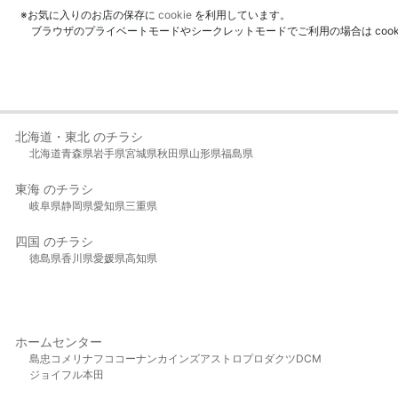
※お気に入りのお店の保存に
cookie
を利用しています。
ブラウザのプライベートモードやシークレットモードでご利用の場合は coo
北海道・東北 のチラシ
北海道
青森県
岩手県
宮城県
秋田県
山形県
福島県
東海 のチラシ
岐阜県
静岡県
愛知県
三重県
四国 のチラシ
徳島県
香川県
愛媛県
高知県
ホームセンター
島忠
コメリ
ナフコ
コーナン
カインズ
アストロプロダクツ
DCM
ジョイフル本田