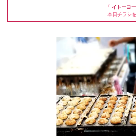
「
イトーヨ
本日チラシ