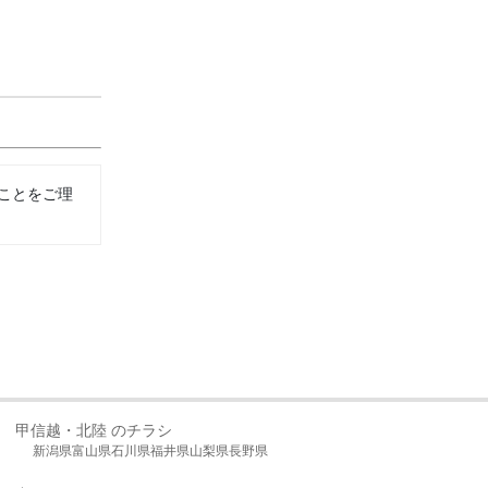
ことをご理
甲信越・北陸 のチラシ
新潟県
富山県
石川県
福井県
山梨県
長野県