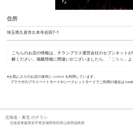
住所
埼玉県久喜市久本寺谷田7-1
こちらのお店の情報は、チラシプラス運営会社のセブンネットが
解ください。掲載情報に間違いがございましたら、「
こちら
」よ
※お気に入りのお店の保存に
cookie
を利用しています。
ブラウザのプライベートモードやシークレットモードでご利用の場合は coo
北海道・東北 のチラシ
北海道
青森県
岩手県
宮城県
秋田県
山形県
福島県