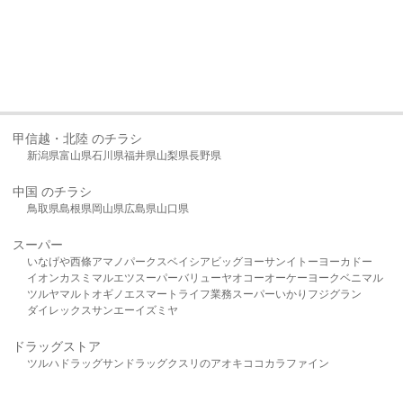
甲信越・北陸 のチラシ
新潟県
富山県
石川県
福井県
山梨県
長野県
中国 のチラシ
鳥取県
島根県
岡山県
広島県
山口県
スーパー
いなげや
西條
アマノパークス
ベイシア
ビッグヨーサン
イトーヨーカドー
イオン
カスミ
マルエツ
スーパーバリュー
ヤオコー
オーケー
ヨークベニマル
ツルヤ
マルト
オギノ
エスマート
ライフ
業務スーパー
いかり
フジグラン
ダイレックス
サンエー
イズミヤ
ドラッグストア
ツルハドラッグ
サンドラッグ
クスリのアオキ
ココカラファイン