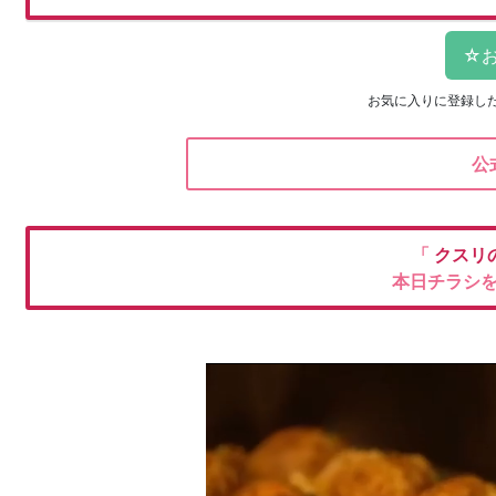
お気に入りに登録し
公
「
クスリ
本日チラシ