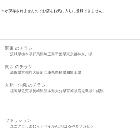
kie が保存されませんのでお店をお気に入りに登録できません。
関東 のチラシ
茨城県
栃木県
群馬県
埼玉県
千葉県
東京都
神奈川県
関西 のチラシ
滋賀県
京都府
大阪府
兵庫県
奈良県
和歌山県
九州・沖縄 のチラシ
福岡県
佐賀県
長崎県
熊本県
大分県
宮崎県
鹿児島県
沖縄県
ファッション
ユニクロ
しまむら
アベイル
AOKI
はるやま
サカゼン