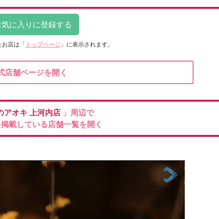
たお店は
「
トップページ
」に表示されます。
式店舗ページを開く
のアオキ
上河内店
」周辺で
を掲載している店舗一覧を開く