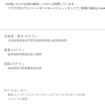
※お気に入りのお店の保存に
cookie
を利用しています。
ブラウザのプライベートモードやシークレットモードでご利用の場合は coo
北海道・東北 のチラシ
北海道
青森県
岩手県
宮城県
秋田県
山形県
福島県
東海 のチラシ
岐阜県
静岡県
愛知県
三重県
四国 のチラシ
徳島県
香川県
愛媛県
高知県
ホームセンター
島忠
コメリ
ナフコ
コーナン
カインズ
アストロプロダクツ
DCM
ジョイフル本田