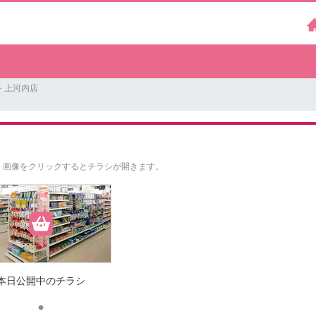
 上河内店
。
画像をクリックするとチラシが開きます。
本日公開中のチラシ