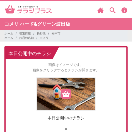
コメリ
ハード&グリーン波田店
ホーム
都道府県
長野県
松本市
ホーム
お店の名前
コメリ
本日公開中のチラシ
画像はイメージです。
画像をクリックするとチラシが開きます。
本日公開中のチラシ