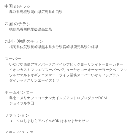
中国 のチラシ
鳥取県
島根県
岡山県
広島県
山口県
四国 のチラシ
徳島県
香川県
愛媛県
高知県
九州・沖縄 のチラシ
福岡県
佐賀県
長崎県
熊本県
大分県
宮崎県
鹿児島県
沖縄県
スーパー
いなげや
西條
アマノパークス
ベイシア
ビッグヨーサン
イトーヨーカドー
イオン
カスミ
マルエツ
スーパーバリュー
ヤオコー
オーケー
ヨークベニマル
ツルヤ
マルト
オギノ
エスマート
ライフ
業務スーパー
いかり
フジグラン
ダイレックス
サンエー
イズミヤ
ホームセンター
島忠
コメリ
ナフコ
コーナン
カインズ
アストロプロダクツ
DCM
ジョイフル本田
ファッション
ユニクロ
しまむら
アベイル
AOKI
はるやま
サカゼン
ドラッグストア