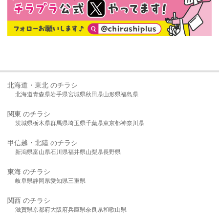
北海道・東北 のチラシ
北海道
青森県
岩手県
宮城県
秋田県
山形県
福島県
関東 のチラシ
茨城県
栃木県
群馬県
埼玉県
千葉県
東京都
神奈川県
甲信越・北陸 のチラシ
新潟県
富山県
石川県
福井県
山梨県
長野県
東海 のチラシ
岐阜県
静岡県
愛知県
三重県
関西 のチラシ
滋賀県
京都府
大阪府
兵庫県
奈良県
和歌山県