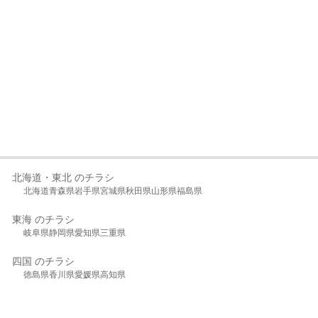
北海道・東北 のチラシ
北海道
青森県
岩手県
宮城県
秋田県
山形県
福島県
東海 のチラシ
岐阜県
静岡県
愛知県
三重県
四国 のチラシ
徳島県
香川県
愛媛県
高知県