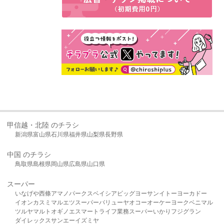
甲信越・北陸 のチラシ
新潟県
富山県
石川県
福井県
山梨県
長野県
中国 のチラシ
鳥取県
島根県
岡山県
広島県
山口県
スーパー
いなげや
西條
アマノパークス
ベイシア
ビッグヨーサン
イトーヨーカドー
イオン
カスミ
マルエツ
スーパーバリュー
ヤオコー
オーケー
ヨークベニマル
ツルヤ
マルト
オギノ
エスマート
ライフ
業務スーパー
いかり
フジグラン
ダイレックス
サンエー
イズミヤ